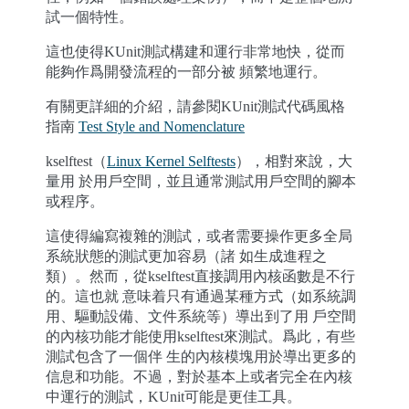
試一個特性。
這也使得KUnit測試構建和運行非常地快，從而
能夠作爲開發流程的一部分被 頻繁地運行。
有關更詳細的介紹，請參閱KUnit測試代碼風格
指南
Test Style and Nomenclature
kselftest（
Linux Kernel Selftests
），相對來說，大
量用 於用戶空間，並且通常測試用戶空間的腳本
或程序。
這使得編寫複雜的測試，或者需要操作更多全局
系統狀態的測試更加容易（諸 如生成進程之
類）。然而，從kselftest直接調用內核函數是不行
的。這也就 意味着只有通過某種方式（如系統調
用、驅動設備、文件系統等）導出到了用 戶空間
的內核功能才能使用kselftest來測試。爲此，有些
測試包含了一個伴 生的內核模塊用於導出更多的
信息和功能。不過，對於基本上或者完全在內核
中運行的測試，KUnit可能是更佳工具。