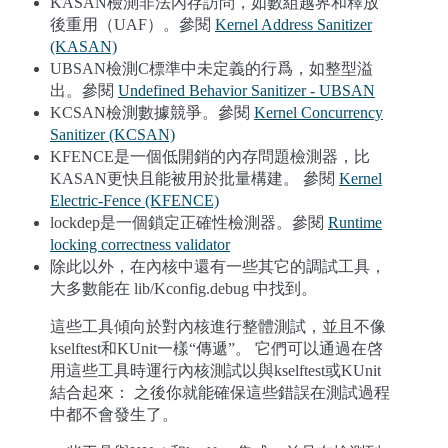
KASAN檢測非法內存訪問，如數組越界和釋放
後重用（UAF）。參閱
Kernel Address Sanitizer
(KASAN)
UBSAN檢測C標準中未定義的行爲，如整型溢
出。參閱
Undefined Behavior Sanitizer - UBSAN
KCSAN檢測數據競爭。參閱
Kernel Concurrency
Sanitizer (KCSAN)
KFENCE是一個低開銷的內存問題檢測器，比
KASAN更快且能被用於批量構建。 參閱
Kernel
Electric-Fence (KFENCE)
lockdep是一個鎖定正確性檢測器。參閱
Runtime
locking correctness validator
除此以外，在內核中還有一些其它的調試工具，
大多數能在 lib/Kconfig.debug 中找到。
這些工具傾向於對內核進行整體測試，並且不像
kselftest和KUnit一樣“傳遞”。 它們可以通過在啓
用這些工具時運行內核測試以與kselftest或KUnit
結合起來： 之後你就能確保這些錯誤在測試過程
中都不會發生了。