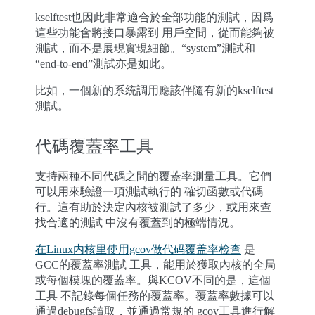
kselftest也因此非常適合於全部功能的測試，因爲
這些功能會將接口暴露到 用戶空間，從而能夠被
測試，而不是展現實現細節。“system”測試和
“end-to-end”測試亦是如此。
比如，一個新的系統調用應該伴隨有新的kselftest
測試。
代碼覆蓋率工具
支持兩種不同代碼之間的覆蓋率測量工具。它們
可以用來驗證一項測試執行的 確切函數或代碼
行。這有助於決定內核被測試了多少，或用來查
找合適的測試 中沒有覆蓋到的極端情況。
在Linux内核里使用gcov做代码覆盖率检查
是
GCC的覆蓋率測試 工具，能用於獲取內核的全局
或每個模塊的覆蓋率。與KCOV不同的是，這個
工具 不記錄每個任務的覆蓋率。覆蓋率數據可以
通過debugfs讀取，並通過常規的 gcov工具進行解