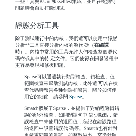
一些工具與KUnit和kselftest集成，並且在檢測到
問題時會自動打斷測試。
靜態分析工具
除了測試運行中的內核，我們還可以使用**靜態
分析**工具直接分析內核的源代 碼（
在編譯
時
）。內核中常用的工具允許人們檢查整個源代
碼樹或其中的特 定文件。它們使得在開發過程中
更容易發現和修復問題。
Sparse可以通過執行類型檢查、鎖檢查、值
範圍檢查來幫助測試內核，此外還 可以在檢
查代碼時報告各種錯誤和警告。關於如何使
用它的細節，請參閱
Sparse
。
Smatch擴展了Sparse，並提供了對編程邏輯錯
誤的額外檢查，如開關語句中 缺少斷點，錯
誤檢查中未使用的返回值，忘記在錯誤路徑
的返回中設置錯誤代 碼等。Smatch也有針對
更嚴重問題的測試，如整數溢出、空指針解