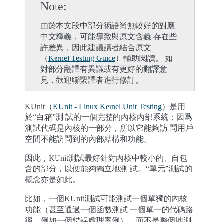
Note
由於本文段中部分術語尚無較好的對應
中文釋義，可能導致與原文含義 存在些
許差異，因此建議讀者結合原文
（
Kernel Testing Guide
）輔助閱讀。 如
對部分翻譯有異議或有更好的翻譯意
見，歡迎聯繫譯者進行修訂。
KUnit（
KUnit - Linux Kernel Unit Testing
）是用
於“白箱”測 試的一個完整的內核內部系統：因爲
測試代碼是內核的一部分，所以它能夠訪 問用戶
空間不能訪問到的內部結構和功能。
因此，KUnit測試最好針對內核中較小的、自包
含的部分，以便能夠獨立地測 試。“單元”測試的
概念亦是如此。
比如，一個KUnit測試可能測試一個單獨的內核
功能（甚至通過一個函數測試 一個單一的代碼路
徑，例如一個錯誤處理案例），而不是整個地測