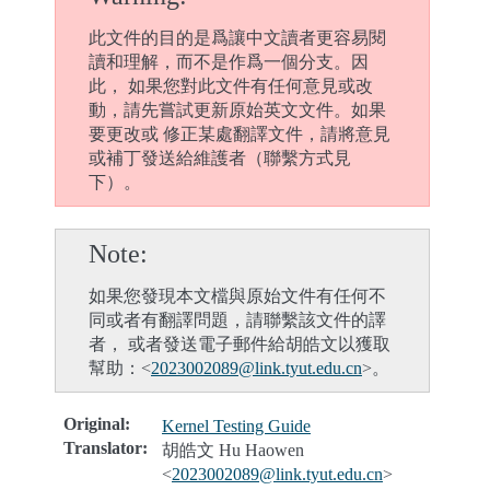
此文件的目的是爲讓中文讀者更容易閱
讀和理解，而不是作爲一個分支。因
此， 如果您對此文件有任何意見或改
動，請先嘗試更新原始英文文件。如果
要更改或 修正某處翻譯文件，請將意見
或補丁發送給維護者（聯繫方式見
下）。
Note
如果您發現本文檔與原始文件有任何不
同或者有翻譯問題，請聯繫該文件的譯
者， 或者發送電子郵件給胡皓文以獲取
幫助：<
2023002089
@
link
.
tyut
.
edu
.
cn
>。
Original
:
Kernel Testing Guide
Translator
:
胡皓文 Hu Haowen
<
2023002089
@
link
.
tyut
.
edu
.
cn
>