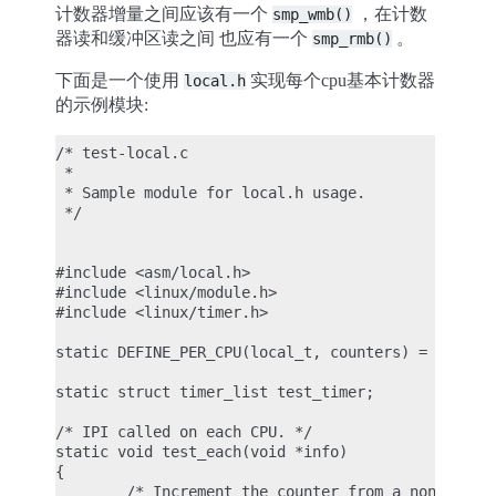
计数器增量之间应该有一个
，在计数
smp_wmb()
器读和缓冲区读之间 也应有一个
。
smp_rmb()
下面是一个使用
实现每个cpu基本计数器
local.h
的示例模块:
/* test-local.c

 *

 * Sample module for local.h usage.

 */

#include <asm/local.h>

#include <linux/module.h>

#include <linux/timer.h>

static DEFINE_PER_CPU(local_t, counters) = LOCAL_I
static struct timer_list test_timer;

/* IPI called on each CPU. */

static void test_each(void *info)

{

        /* Increment the counter from a non preemp