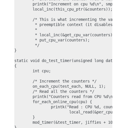
        printk("Increment on cpu %d\n", smp_proces
        local_inc(this_cpu_ptr(&counters));

        /* This is what incrementing the variable 
         * preemptible context (it disables preemp
         *

         * local_inc(&get_cpu_var(counters));

         * put_cpu_var(counters);

         */

}

static void do_test_timer(unsigned long data)

{

        int cpu;

        /* Increment the counters */

        on_each_cpu(test_each, NULL, 1);

        /* Read all the counters */

        printk("Counters read from CPU %d\n", smp_
        for_each_online_cpu(cpu) {

                printk("Read : CPU %d, count %ld\n
                        local_read(&per_cpu(counte
        }

        mod_timer(&test_timer, jiffies + 1000);

}
