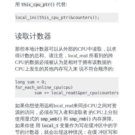
用
代替:
this_cpu_ptr()
读取计数器
那些本地计数器可以从外部的CPU中读取，以求
得计数的总和。请注意，local_read 所看到的跨
CPU的数据必须被认为是相对于拥有该数据的
CPU上发生的其他内存写入来 说不符合顺序的:
long sum = 0;

for_each_online_cpu(cpu)

如果你想使用远程local_read来同步CPU之间对资
源的访问，必须在写入者和读取者 的CPU上分别
使用显式的
和
内存屏障。
smp_wmb()
smp_rmb()
如果你使 用
变量作为写在缓冲区中的字
local_t
节的计数器，就会出现这种情况：在缓 冲区写和