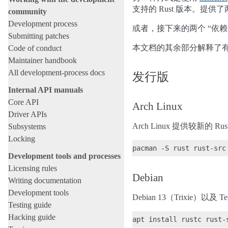
支持的 Rust 版本。提供
community
Development process
或者，接下来的两个 “依
Submitting patches
本文档的其余部分解释了
Code of conduct
Maintainer handbook
All development-process docs
发行版
Internal API manuals
Core API
Arch Linux
Driver APIs
Arch Linux 提供较新的
Subsystems
Locking
Development tools and processes
Licensing rules
Debian
Writing documentation
Development tools
Debian 13（Trixie）以及
Testing guide
Hacking guide