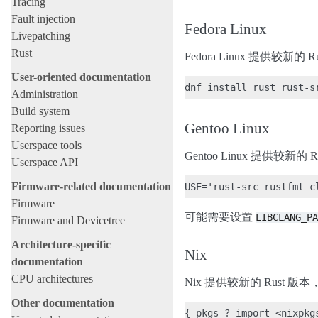
Tracing
Fault injection
Fedora Linux
Livepatching
Rust
Fedora Linux 提供较
User-oriented documentation
Administration
Build system
Gentoo Linux
Reporting issues
Userspace tools
Gentoo Linux 提供较新
Userspace API
Firmware-related documentation
Firmware
可能需要设置
LIBCLANG_PA
Firmware and Devicetree
Architecture-specific
Nix
documentation
CPU architectures
Nix 提供较新的 Rust 
Other documentation
{ pkgs ? import <nixpkgs