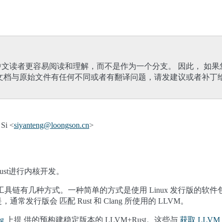
文读者更容易阅读和理解，而不是作为一个分支。 因此， 如
文档与原始文件有任何不同或者有翻译问题，请发建议或者补丁
Si <
siyanteng
@
loongson
.
cn
>
st进行内核开发。
t 工具链有几种方式。一种简单的方式是使用 Linux 发行版的
发行版会 匹配 Rust 和 Clang 所使用的 LLVM。
rg
上提 供的预构建稳定版本的 LLVM+Rust。这些与
获取 LLVM