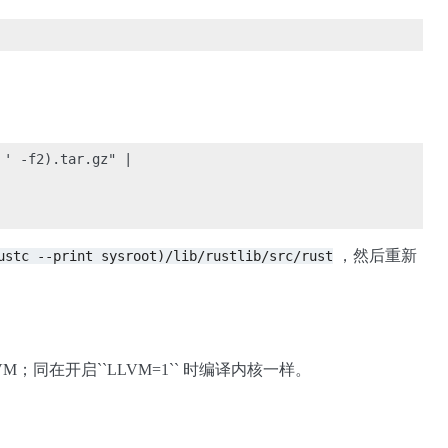
' -f2).tar.gz" |

，然后重新
ustc
--print
sysroot)/lib/rustlib/src/rust
同在开启``LLVM=1`` 时编译内核一样。