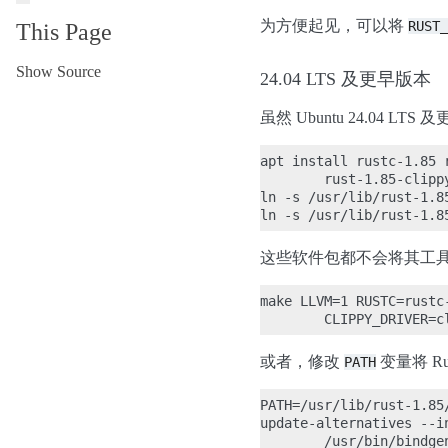
为方便起见，可以将
RUST_
This Page
Show Source
24.04 LTS 及更早版本
虽然 Ubuntu 24.04
apt install rustc-1.85 
        rust-1.85-clippy
ln -s /usr/lib/rust-1.8
这些软件包都不会将其工具
make LLVM=1 RUSTC=rustc
或者，修改
变量将 R
PATH
PATH=/usr/lib/rust-1.85/
update-alternatives --i
        /usr/bin/bindgen