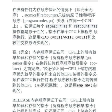
在没有任何内存顺序保证的情况下（即完全无
序），atomics和refcounters只提供原 子性和程序
顺序（program order, po）关系（在同一个CPU
上）。它保证每个
和
atomic_*
()
refcount_*()
操作都是原子性的，指令在单个CPU上按程序 顺
序执行。这是用
/
和比
READ_ONCE()
WRITE_ONCE()
较并交换原语实现的。
强（完全）内存顺序保证在同一CPU上的所有较
早加载和存储的指令（所有程序顺序较早 [po-
earlier]指令）在执行任何程序顺序较后指令（po-
later）之前完成。它还保证 同一CPU上储存的程
序优先较早的指令和来自其他CPU传播的指令必
须在该CPU执行任何 程序顺序较后指令之前传播
到其他CPU（A-累积属性）。这是用
实
smp_mb()
现的。
RELEASE内存顺序保证了在同一CPU上所有较
早加载和存储的指令（所有程序顺序较早 指令）
在此操作前完成。它还保证同一CPU上储存的程