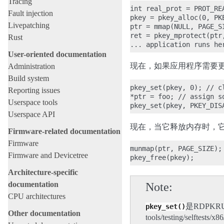
Tracing
int real_prot = PROT_REA
Fault injection
pkey = pkey_alloc(0, PKE
Livepatching
ptr = mmap(NULL, PAGE_S
ret = pkey_mprotect(ptr
Rust
User-oriented documentation
现在，如果应用程序需要更新
Administration
Build system
pkey_set(pkey, 0); // cl
Reporting issues
*ptr = foo; // assign so
Userspace tools
Userspace API
现在，当它释放内存时，它
Firmware-related documentation
Firmware
munmap(ptr, PAGE_SIZE);

Firmware and Devicetree
Architecture-specific
documentation
Note
CPU architectures
是RDPKRU
pkey_set()
Other documentation
tools/testing/selftests/x8