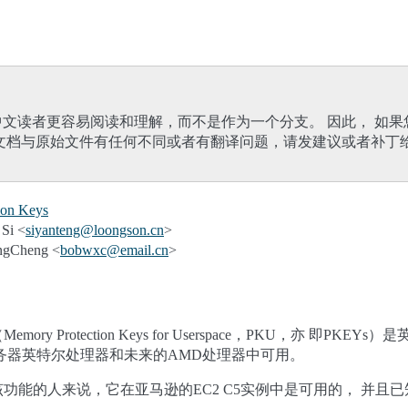
文读者更容易阅读和理解，而不是作为一个分支。 因此， 如
文档与原始文件有任何不同或者有翻译问题，请发建议或者补丁
ion Keys
Si <
siyanteng
@
loongson
.
cn
>
gCheng <
bobwxc
@
email
.
cn
>
y Protection Keys for Userspace，PKU，亦 即P
务器英特尔处理器和未来的AMD处理器中可用。
能的人来说，它在亚马逊的EC2 C5实例中是可用的， 并且已知可以