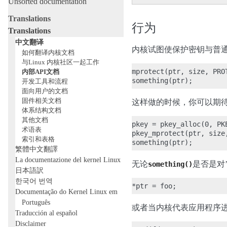
Unsorted documentation
Translations
行为
Translations
中文翻译
内核试图使保护密钥与普
如何翻译内核文档
与Linux 内核社区一起工作
mprotect(ptr, size, PROT
内部API文档
开发工具和流程
面向用户的文档
固件相关文档
这样做的时候，你可以期待
体系结构文档
其他文档
pkey = pkey_alloc(0, PK
术语表
pkey_mprotect(ptr, size
索引和表格
繁體中文翻譯
La documentazione del kernel Linux
无论
是否是对’
something()
日本語訳
한국어 번역
Documentação do Kernel Linux em
Português
或者当内核代表应用程序进行访
Traducción al español
Disclaimer