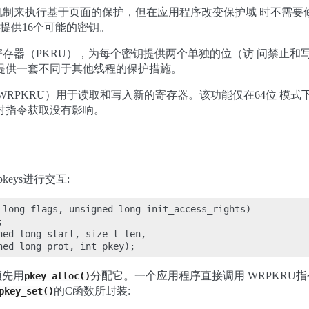
制来执行基于页面的保护，但在应用程序改变保护域 时不需要
而提供16个可能的密钥。
存器（PKRU），为每个密钥提供两个单独的位（访 问禁止和写
提供一套不同于其他线程的保护措施。
U/WRPKRU）用于读取和写入新的寄存器。该功能仅在64位 
对指令获取没有影响。
eys进行交互:
 long flags, unsigned long init_access_rights)



ned long start, size_t len,

须先用
分配它。一个应用程序直接调用 WRPKR
pkey_alloc()
的C函数所封装:
pkey_set()