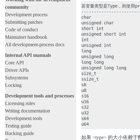
若变量类型是Type，则使用pr
community
------------------------
Development process
char                   
Submitting patches
unsigned char          
short int              
Code of conduct
unsigned short int     
Maintainer handbook
int                    
All development-process docs
unsigned int           
long                   
Internal API manuals
unsigned long          
long long              
Core API
unsigned long long     
Driver APIs
size_t                 
Subsystems
ssize_t                
s8                     
Locking
u8                     
Development tools and processes
s16                    
u16                    
Licensing rules
s32                    
Writing documentation
u32                    
Development tools
s64                    
Testing guide
Hacking guide
如果 <type> 的大小依赖于