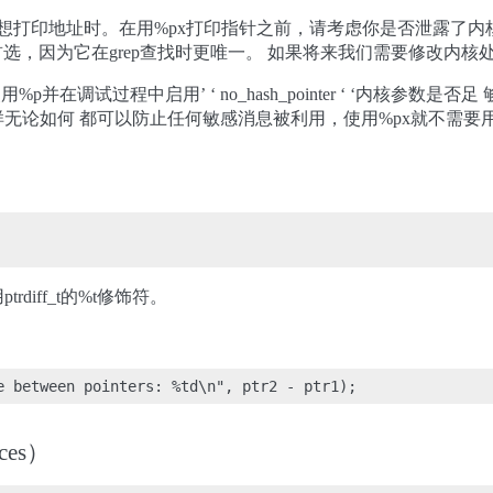
想打印地址时。在用%px打印指针之前，请考虑你是否泄露了内核
x是首选，因为它在grep查找时更唯一。 如果将来我们需要修改
p并在调试过程中启用’ ‘ no_hash_pointer ‘ ‘内核参数是
如何 都可以防止任何敏感消息被利用，使用%px就不需要用no_hash
diff_t的%t修饰符。
ces）