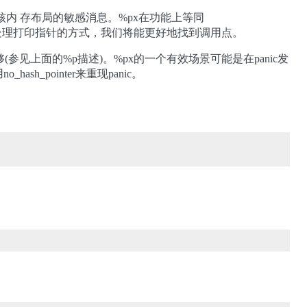
内 存布局的敏感消息。%px在功能上等同
内核处理打印指针的方式，我们将能更好地找到调用点。
否足 够(参见上面的%p描述)。%px的一个有效场景可能是在panic发
_pointer来重现panic。