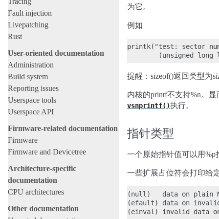
Tracing
为它。
Fault injection
Livepatching
例如
Rust
printk("test: sector nu
User-oriented documentation
Administration
提醒：sizeof()返回类型为siz
Build system
Reporting issues
内核的printf不支持%n
Userspace tools
执行。
vsnprintf()
Userspace API
Firmware-related documentation
指针类型
Firmware
Firmware and Devicetree
一个原始指针值可以用%p
Architecture-specific
一些扩展占位符会打印给定
documentation
CPU architectures
(null)   data on plain N
(efault) data on invalid
Other documentation