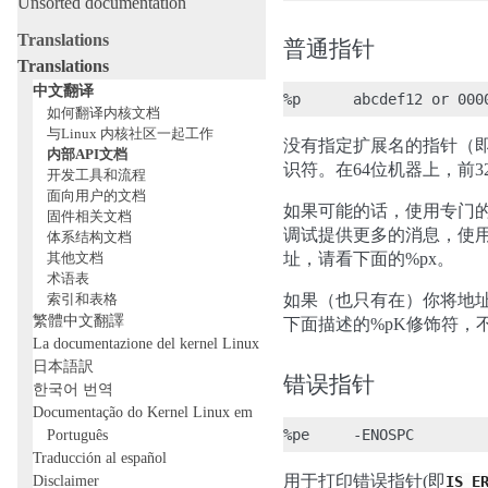
Unsorted documentation
Translations
普通指针
Translations
中文翻译
如何翻译内核文档
与Linux 内核社区一起工作
没有指定扩展名的指针（即
内部API文档
识符。在64位机器上，前3
开发工具和流程
面向用户的文档
如果可能的话，使用专门的
固件相关文档
调试提供更多的消息，使用
体系结构文档
其他文档
址，请看下面的%px。
术语表
索引和表格
如果（也只有在）你将地址作
繁體中文翻譯
下面描述的%pK修饰符，不
La documentazione del kernel Linux
日本語訳
错误指针
한국어 번역
Documentação do Kernel Linux em
Português
Traducción al español
Disclaimer
用于打印错误指针(即
IS_E