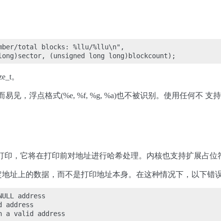
mber/total blocks: %llu/%llu\n",

e_t。
。显而易见，浮点格式(%e, %f, %g, %a)也不被识别。使用任
打印，它将在打印前对地址进行哈希处理。内核也支持扩展占位
地址上的数据，而不是打印地址本身。在这种情况下，以下错误
ULL address

 address
