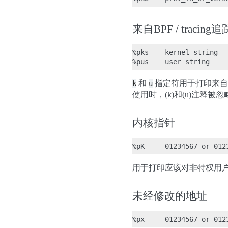
来自BPF / traci
%pks    kernel string

和
指定符用于打印来自内
k
u
使用时，(k)和(u)注释被
内核指针
用于打印应该对非特权用户隐藏的
未经修改的地址