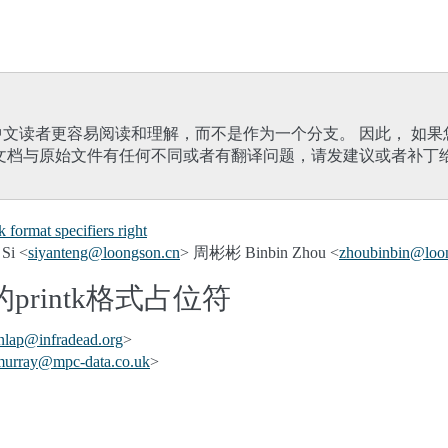
文读者更容易阅读和理解，而不是作为一个分支。 因此， 如
文档与原始文件有任何不同或者有翻译问题，请发建议或者补丁
 format specifiers right
Si <
siyanteng
@
loongson
.
cn
> 周彬彬 Binbin Zhou <
zhoubinbin
@
loo
rintk格式占位符
nlap
@
infradead
.
org
>
murray
@
mpc-data
.
co
.
uk
>