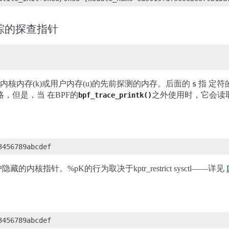
ng追踪的探查指针
核内存(k)或用户内存(u)的先前探测的内存。后面的
指 定符
s
忽略，但是，当 在BPF的
之外使用时，它会读
bpf_trace_printk()
内核指针。%pK的行为取决于kptr_restrict sysctl——详见