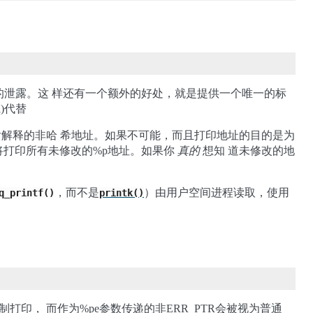
息的泄露。这 样还有一个额外的好处，就是提供一个唯一的标
)代替
后解释的非哈 希地址。如果不可能，而且打印地址的目的是为
打印所有未修改的%p地址。如果你
真的
想知 道未修改的地
，而不是
）由用户空间进程读取，使用
q_printf()
printk()
印， 而作为%pe参数传递的非ERR_PTR会被视为普通