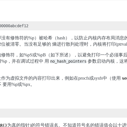
没有修饰符的%p）被哈希（hash），以防止内核内存布局消
2位被清零。当没有足够的 熵进行散列处理时，内核将打印(ptrval
修饰符，如%pS或%pB（如下所述），以避免打印一个必须事
%p，并在调试过程中 用
参数启动内核，这将
no_hash_pointers
为虚拟文件的内容打印出来，例如在procfs或sysfs中（使用
se
 要用%p或%px。
为真的指针)的符号错误名。不知道符号名的错误值会以十进制打
RR()