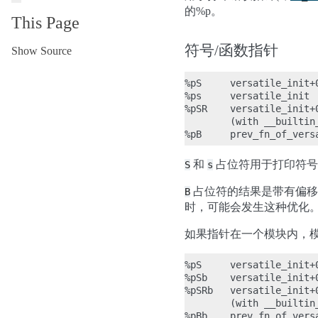
的%p。
This Page
符号/函数指针
Show Source
%pS     versatile_init+0
%ps     versatile_init

%pSR    versatile_init+0
        (with __builtin
和
占位符用于打印符号格
S
s
占位符的结果是带有偏移量
B
时，可能会发生这种优化
如果指针在一个模块内，模
%pS     versatile_init+0
%pSb    versatile_init+
%pSRb   versatile_init+
        (with __builtin