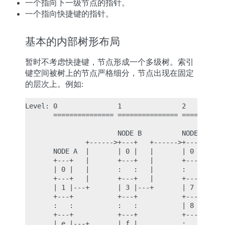
一个指向下一级节点的指针。
一个指向快捷键的指针。
基本的内部树形布局
暂时不考虑快捷键，节点形成一个多级树。索引
键空间被树上的节点严格细分，节点出现在固定
的层次上。例如:
Level: 0               1               2          
       =============== =============== ===========
                                                  
                       NODE B          NODE C  +--
               +------>+---+   +------>+---+   |  
       NODE A  |       | 0 |   |       | 0 |   |  
       +---+   |       +---+   |       +---+   |  
       | 0 |   |       :   :   |       :   :   |  
       +---+   |       +---+   |       +---+   |  
       | 1 |---+       | 3 |---+       | 7 |---+  
       +---+           +---+           +---+

       :   :           :   :           | 8 |---+

       +---+           +---+           +---+   |  
       | e |---+       | f |           :   :   +--