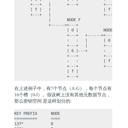
       +---+   |       +---+           +---+      
       | f |   |                       | f |      
       +---+   |                       +---+      
               |       NODE F                     
               +------>+---+                      
                       | 0 |           NODE G     
                       +---+   +------>+---+

                       :   :   |       | 0 |

                       +---+   |       +---+

                       | 6 |---+       :   :

                       +---+           +---+

                       :   :           | f |

                       +---+           +---+

                       | f |

在上述例子中，有7个节点（A-G），每个节点有
16个槽（0-f）。假设树上没有其他元数据节点，
那么密钥空间 是这样划分的:
KEY PREFIX      NODE

==========      ====

137*            D
