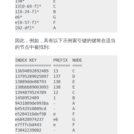
138*            E

13[0-69-f]*     C

1[0-24-f]*      B

e6*             G

e[0-57-f]*      F

因此，例如，具有以下示例索引键的键将在适当
的节点中被找到:
INDEX KEY       PREFIX  NODE

=============== ======= ====

13694892892489  13      C

13795289025897  137     D

13889dde88793   138     E

138bbb89003093  138     E

1394879524789   12      C

1458952489      1       B

9431809de993ba  -       A

b4542910809cd   -       A

e5284310def98   e       F

e68428974237    e6      G

e7fffcbd443     e       F
