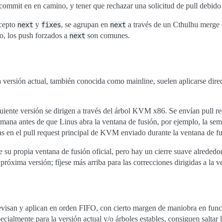
ommit en en camino, y tener que rechazar una solicitud de pull debido a
xcepto
y
, se agrupan en
a través de un Cthulhu merge e
next
fixes
next
o, los push forzados a
son comunes.
next
la versión actual, también conocida como mainline, suelen aplicarse dire
iguiente versión se dirigen a través del árbol KVM x86. Se envían pul
a antes de que Linus abra la ventana de fusión, por ejemplo, la seman
as en el pull request principal de KVM enviado durante la ventana de f
su propia ventana de fusión oficial, pero hay un cierre suave alrededor 
próxima versión; fíjese más arriba para las correcciones dirigidas a la ve
visan y aplican en orden FIFO, con cierto margen de maniobra en funció
ecialmente para la versión actual y/o árboles estables, consiguen saltar 