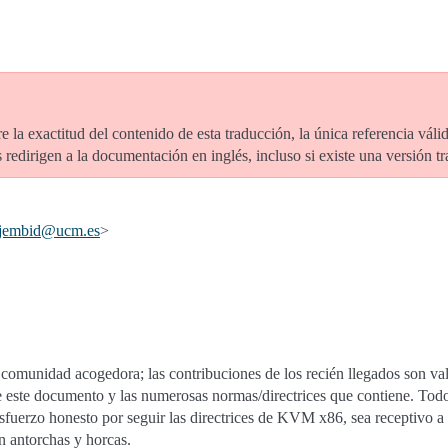
e la exactitud del contenido de esta traducción, la única referencia vál
redirigen a la documentación en inglés, incluso si existe una versión t
jembid
@
ucm
.
es
>
omunidad acogedora; las contribuciones de los recién llegados son valo
e este documento y las numerosas normas/directrices que contiene. Tod
uerzo honesto por seguir las directrices de KVM x86, sea receptivo a l
n antorchas y horcas.