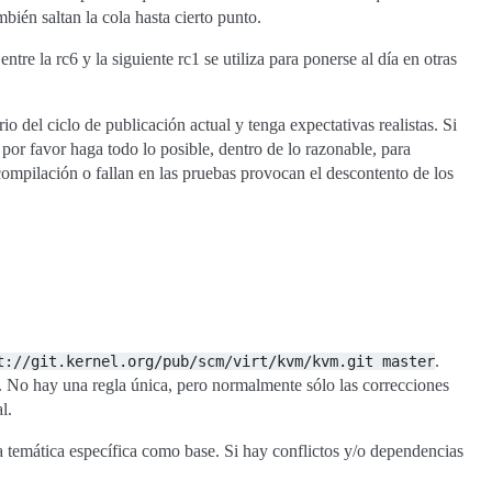
bién saltan la cola hasta cierto punto.
tre la rc6 y la siguiente rc1 se utiliza para ponerse al día en otras
o del ciclo de publicación actual y tenga expectativas realistas. Si
 por favor haga todo lo posible, dentro de lo razonable, para
compilación o fallan en las pruebas provocan el descontento de los
.
t://git.kernel.org/pub/scm/virt/kvm/kvm.git
master
l. No hay una regla única, pero normalmente sólo las correcciones
l.
a temática específica como base. Si hay conflictos y/o dependencias