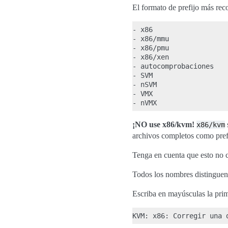
El formato de prefijo más re
- x86

- x86/mmu

- x86/pmu

- x86/xen

- autocomprobaciones

- SVM

- nSVM

- VMX

¡NO use x86/kvm!
x86/kvm
archivos completos como prefi
Tenga en cuenta que esto no c
Todos los nombres distinguen
Escriba en mayúsculas la prim