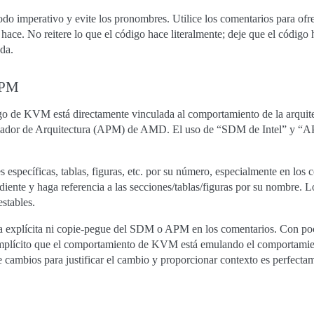
do imperativo y evite los pronombres. Utilice los comentarios para ofrec
hace. No reitere lo que el código hace literalmente; deje que el código 
da.
APM
igo de KVM está directamente vinculada al comportamiento de la arqui
amador de Arquitectura (APM) de AMD. El uso de “SDM de Intel” y 
 específicas, tablas, figuras, etc. por su número, especialmente en los 
diente y haga referencia a las secciones/tablas/figuras por su nombre
stables.
cia explícita ni copie-pegue del SDM o APM en los comentarios. Con
á implícito que el comportamiento de KVM está emulando el comportam
cambios para justificar el cambio y proporcionar contexto es perfecta