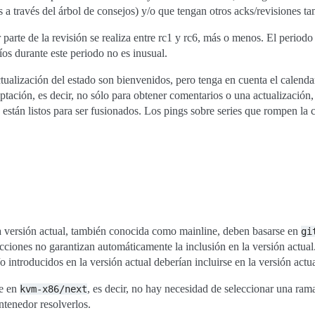
 través del árbol de consejos) y/o que tengan otros acks/revisiones tam
arte de la revisión se realiza entre rc1 y rc6, más o menos. El periodo en
nvíos durante este periodo no es inusual.
ualización del estado son bienvenidos, pero tenga en cuenta el calendari
ptación, es decir, no sólo para obtener comentarios o una actualización,
 están listos para ser fusionados. Los pings sobre series que rompen la 
la versión actual, también conocida como mainline, deben basarse en
gi
cciones no garantizan automáticamente la inclusión en la versión actua
/o introducidos en la versión actual deberían incluirse en la versión actua
se en
, es decir, no hay necesidad de seleccionar una ram
kvm-x86/next
ntenedor resolverlos.