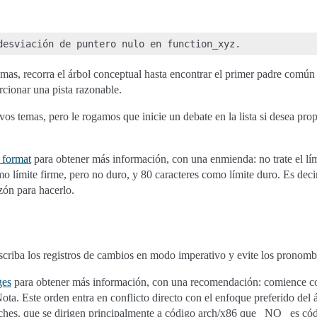
temas, recorra el árbol conceptual hasta encontrar el primer padre comú
cionar una pista razonable.
s temas, pero le rogamos que inicie un debate en la lista si desea prop
 format
para obtener más información, con una enmienda: no trate el lím
omo límite firme, pero no duro, y 80 caracteres como límite duro. Es decir
zón para hacerlo.
scriba los registros de cambios en modo imperativo y evite los pronomb
ges
para obtener más información, con una recomendación: comience con
ota. Este orden entra en conflicto directo con el enfoque preferido del ár
ches. que se dirigen principalmente a código arch/x86 que _NO_ es 