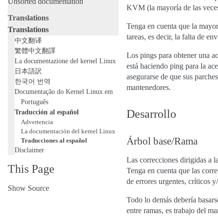
Unsorted documentation
KVM (la mayoría de las veces a
Translations
Tenga en cuenta que la mayor p
Translations
tareas, es decir, la falta de e
中文翻译
繁體中文翻譯
Los pings para obtener una act
La documentazione del kernel Linux
está haciendo ping para la ace
日本語訳
asegurarse de que sus parches
한국어 번역
mantenedores.
Documentação do Kernel Linux em
Português
Desarrollo
Traducción al español
Advertencia
La documentación del kernel Linux
Árbol base/Rama
Traducciones al español
Disclaimer
Las correcciones dirigidas a 
This Page
Tenga en cuenta que las corre
de errores urgentes, críticos y
Show Source
Todo lo demás debería basar
entre ramas, es trabajo del ma