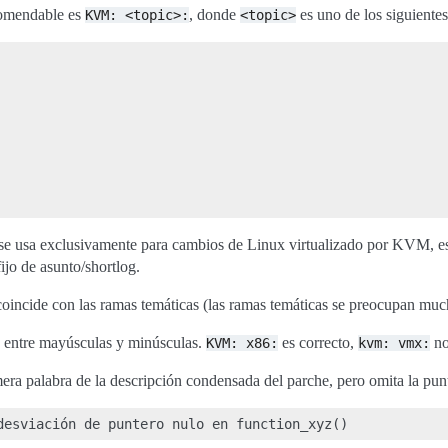
comendable es
, donde
es uno de los siguientes
KVM:
<topic>:
<topic>
se usa exclusivamente para cambios de Linux virtualizado por KVM, es
jo de asunto/shortlog.
oincide con las ramas temáticas (las ramas temáticas se preocupan much
 entre mayúsculas y minúsculas.
es correcto,
no
KVM:
x86:
kvm:
vmx:
era palabra de la descripción condensada del parche, pero omita la punt