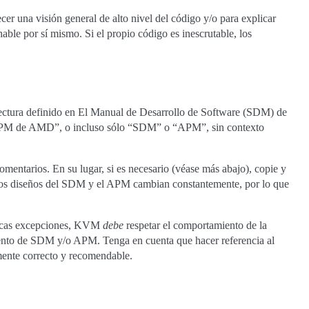
er una visión general de alto nivel del código y/o para explicar
hable por sí mismo. Si el propio código es inescrutable, los
tectura definido en El Manual de Desarrollo de Software (SDM) de
“APM de AMD”, o incluso sólo “SDM” o “APM”, sin contexto
comentarios. En su lugar, si es necesario (véase más abajo), copie y
. Los diseños del SDM y el APM cambian constantemente, por lo que
 pocas excepciones, KVM
debe
respetar el comportamiento de la
iento de SDM y/o APM. Tenga en cuenta que hacer referencia al
mente correcto y recomendable.