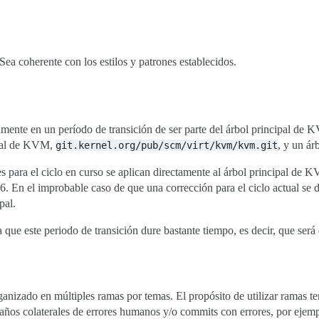
Sea coherente con los estilos y patrones establecidos.
ente en un período de transición de ser parte del árbol principal d
cipal de KVM,
, y un á
git.kernel.org/pub/scm/virt/kvm/kvm.git
es para el ciclo en curso se aplican directamente al árbol principal de K
. En el improbable caso de que una corrección para el ciclo actual se d
pal.
que este periodo de transición dure bastante tiempo, es decir, que será e
izado en múltiples ramas por temas. El propósito de utilizar ramas temá
s daños colaterales de errores humanos y/o commits con errores, por ej