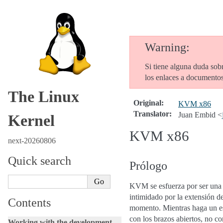
Warning
Si tiene alguna duda sobr
los enlaces a documentos 
The Linux
Original
:
KVM x86
Translator
:
Juan Embid <
Kernel
KVM x86
next-20260806
Quick search
Prólogo
KVM se esfuerza por ser una c
intimidado por la extensión d
Contents
momento. Mientras haga un esf
con los brazos abiertos, no co
Working with the development