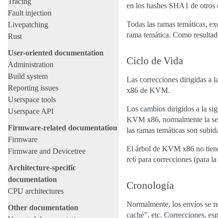
Tracing
en los hashes SHA1 de otros c
Fault injection
Todas las ramas temáticas, e
Livepatching
rama temática. Como resultad
Rust
User-oriented documentation
Ciclo de Vida
Administration
Build system
Las correcciones dirigidas a 
Reporting issues
x86 de KVM.
Userspace tools
Los cambios dirigidos a la s
Userspace API
KVM x86, normalmente la seman
Firmware-related documentation
las ramas temáticas son subid
Firmware
El árbol de KVM x86 no tiene 
Firmware and Devicetree
rc6 para correcciones (para la 
Architecture-specific
documentation
Cronología
CPU architectures
Normalmente, los envíos se re
Other documentation
caché”, etc. Correcciones, esp