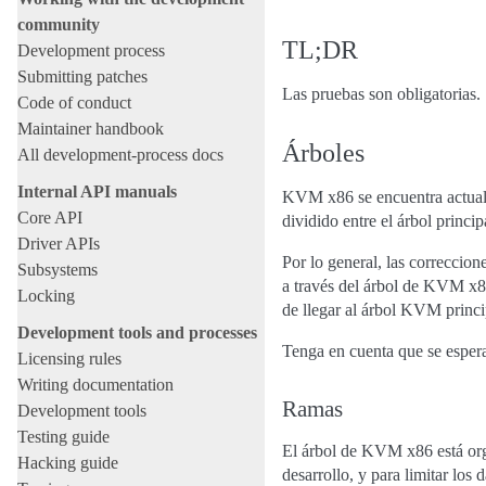
community
TL;DR
Development process
Submitting patches
Las pruebas son obligatorias. 
Code of conduct
Maintainer handbook
Árboles
All development-process docs
Internal API manuals
KVM x86 se encuentra actualm
Core API
dividido entre el árbol prin
Driver APIs
Por lo general, las correccion
Subsystems
a través del árbol de KVM x86
Locking
de llegar al árbol KVM princi
Development tools and processes
Tenga en cuenta que se espera 
Licensing rules
Writing documentation
Ramas
Development tools
Testing guide
El árbol de KVM x86 está organ
Hacking guide
desarrollo, y para limitar lo