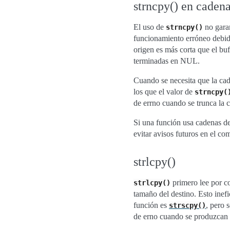
strncpy() en caden
El uso de
no garan
strncpy()
funcionamiento erróneo debido
origen es más corta que el buf
terminadas en NUL.
Cuando se necesita que la ca
los que el valor de
strncpy(
de errno cuando se trunca la c
Si una función usa cadenas d
evitar avisos futuros en el co
strlcpy()
primero lee por co
strlcpy()
tamaño del destino. Esto inef
función es
, pero 
strscpy()
de erno cuando se produzcan 