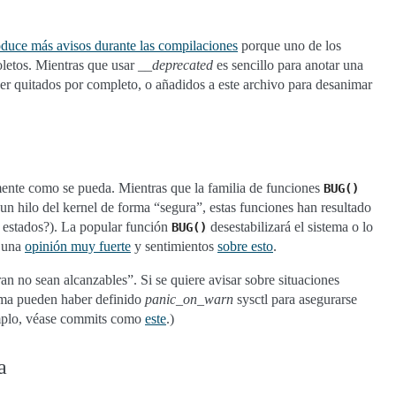
duce más avisos durante las compilaciones
porque uno de los
soletos. Mientras que usar
__deprecated
es sencillo para anotar una
ser quitados por completo, o añadidos a este archivo para desanimar
emente como se pueda. Mientras que la familia de funciones
BUG()
un hilo del kernel de forma “segura”, estas funciones han resultado
s estados?). La popular función
desestabilizará el sistema o lo
BUG()
e una
opinión muy fuerte
y sentimientos
sobre esto
.
n no sean alcanzables”. Si se quiere avisar sobre situaciones
tema pueden haber definido
panic_on_warn
sysctl para asegurarse
jemplo, véase commits como
este
.)
a