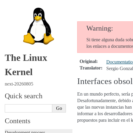
Warning
Si tiene alguna duda sobr
los enlaces a documentos 
The Linux
Original
:
Documentation
Translator
:
Sergio Gonza
Kernel
Interfaces obsol
next-20260805
En un mundo perfecto, sería po
Quick search
Desafortunadamente, debido al
que las nuevas instancias han 
informar a los desarrolladore
Contents
propuestos para incluir en el k
Development process