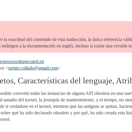
e la exactitud del contenido de esta traducción, la única referencia vál
redirigen a la documentación en inglés, incluso si existe una versión t
/process/deprecated.rst
lez <
sergio
.
collado
@
gmail
.
com
>
etos, Características del lenguaje, At
sible convertir todas las instancias de alguna API obsoleta en una nuev
 tamaño del kernel, la jerarquía de mantenimiento, y el tiempo, no siem
de ir creándose en el kernel, mientras que las antiguas se quitan, hacien
s sobre qué ha sido declarado obsoleto y por qué, ha sido creada esta li
ernel.