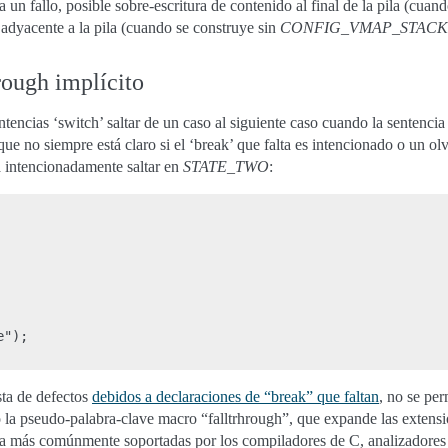
 a un fallo, posible sobre-escritura de contenido al final de la pila (cua
 adyacente a la pila (cuando se construye sin
CONFIG_VMAP_STACK
rough implícito
ntencias ‘switch’ saltar de un caso al siguiente caso cuando la sentencia
ue no siempre está claro si el ‘break’ que falta es intencionado o un o
a intencionadamente saltar en
STATE_TWO
:
");

sta de defectos
debidos a declaraciones de “break” que faltan
, no se per
 la pseudo-palabra-clave macro “falltrhrough”, que expande las extens
a más comúnmente soportadas por los compiladores de C, analizadores es