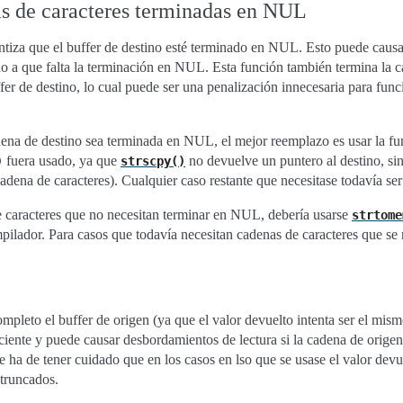
as de caracteres terminadas en NUL
tiza que el buffer de destino esté terminado en NUL. Esto puede causar
 a que falta la terminación en NUL. Esta función también termina la ca
fer de destino, lo cual puede ser una penalización innecesaria para fun
dena de destino sea terminada en NUL, el mejor reemplazo es usar la f
fuera usado, ya que
no devuelve un puntero al destino, sin
)
strscpy()
adena de caracteres). Cualquier caso restante que necesitase todavía ser
e caracteres que no necesitan terminar en NUL, debería usarse
strtome
mpilador. Para casos que todavía necesitan cadenas de caracteres que se 
mpleto el buffer de origen (ya que el valor devuelto intenta ser el mis
iciente y puede causar desbordamientos de lectura si la cadena de orige
se ha de tener cuidado que en los casos en lso que se usase el valor dev
truncados.