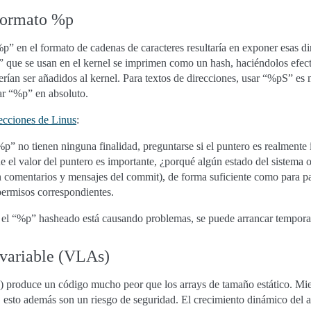
 formato %p
p” en el formato de cadenas de caracteres resultaría en exponer esas di
” que se usan en el kernel se imprimen como un hash, haciéndolos efec
an ser añadidos al kernel. Para textos de direcciones, usar “%pS” es m
sar “%p” en absoluto.
ecciones de Linus
:
p” no tienen ninguna finalidad, preguntarse si el puntero es realmente 
e el valor del puntero es importante, ¿porqué algún estado del sistema o
en comentarios y mensajes del commit), de forma suficiente como para pa
permisos correspondientes.
 el “%p” hasheado está causando problemas, se puede arrancar tempora
 variable (VLAs)
 produce un código mucho peor que los arrays de tamaño estático. Mient
 esto además son un riesgo de seguridad. El crecimiento dinámico del a