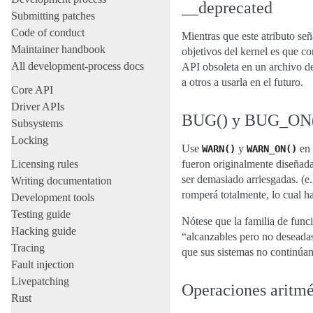
__deprecated
Submitting patches
Code of conduct
Mientras que este atributo se
Maintainer handbook
objetivos del kernel es que co
All development-process docs
API obsoleta en un archivo de
a otros a usarla en el futuro.
Core API
Driver APIs
BUG() y BUG_ON
Subsystems
Locking
Use
y
en 
WARN()
WARN_ON()
Licensing rules
fueron originalmente diseñada
ser demasiado arriesgadas. (e
Writing documentation
romperá totalmente, lo cual h
Development tools
Testing guide
Nótese que la familia de fun
Hacking guide
“alcanzables pero no deseadas
Tracing
que sus sistemas no continúa
Fault injection
Livepatching
Operaciones aritmé
Rust