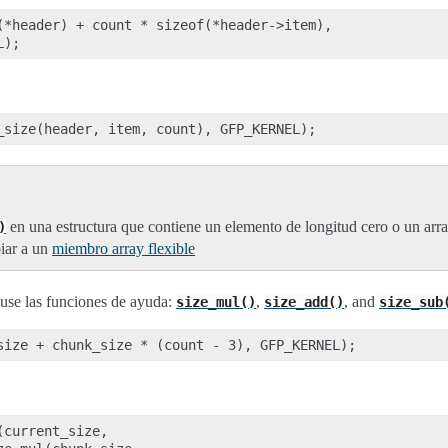
(*header) + count * sizeof(*header->item),

en una estructura que contiene un elemento de longitud cero o un ar
)
biar a un
miembro array flexible
r use las funciones de ayuda:
,
, and
size_mul()
size_add()
size_sub
current_size,
