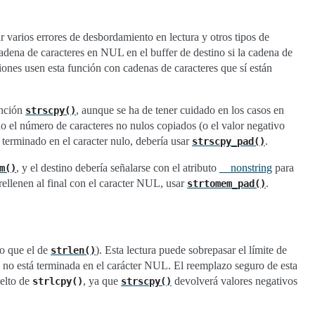
 varios errores de desbordamiento en lectura y otros tipos de
dena de caracteres en NUL en el buffer de destino si la cadena de
ciones usen esta función con cadenas de caracteres que sí están
unción
, aunque se ha de tener cuidado en los casos en
strscpy()
o el número de caracteres no nulos copiados (o el valor negativo
 terminado en el caracter nulo, debería usar
.
strscpy_pad()
, y el destino debería señalarse con el atributo
__nonstring
para
m()
rellenen al final con el caracter NUL, usar
.
strtomem_pad()
mo que el de
). Esta lectura puede sobrepasar el límite de
strlen()
n no está terminada en el carácter NUL. El reemplazo seguro de esta
uelto de
, ya que
devolverá valores negativos
strlcpy()
strscpy()