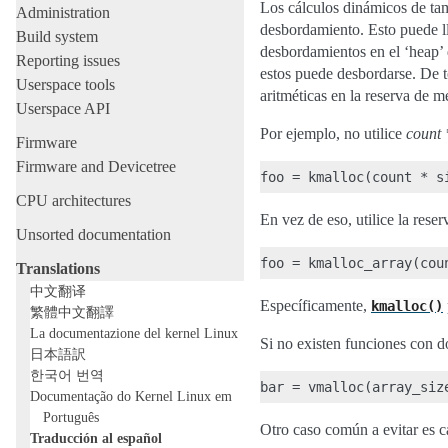
Los cálculos dinámicos de tam
Administration
desbordamiento. Esto puede ll
Build system
desbordamientos en el ‘heap’ 
Reporting issues
estos puede desbordarse. De t
Userspace tools
aritméticas en la reserva de m
Userspace API
Por ejemplo, no utilice
count 
Firmware
Firmware and Devicetree
CPU architectures
En vez de eso, utilice la rese
Unsorted documentation
Translations
中文翻译
Específicamente,
kmalloc()
繁體中文翻譯
La documentazione del kernel Linux
Si no existen funciones con d
日本語訳
한국어 번역
Documentação do Kernel Linux em
Português
Otro caso común a evitar es c
Traducción al español