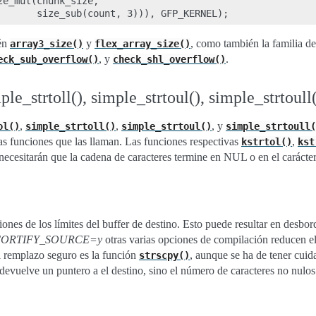
e_mul(chunk_size,

ién
y
, como también la familia d
array3_size()
flex_array_size()
, y
.
eck_sub_overflow()
check_shl_overflow()
ple_strtoll(), simple_strtoul(), simple_strtoull
,
,
, y
ol()
simple_strtoll()
simple_strtoul()
simple_strtoull(
las funciones que las llaman. Las funciones respectivas
,
kstrtol()
kst
necesitarán que la cadena de caracteres termine en NUL o en el carácter
iones de los límites del buffer de destino. Esto puede resultar en desbor
ORTIFY_SOURCE=y
otras varias opciones de compilación reducen el
l remplazo seguro es la función
, aunque se ha de tener cuid
strscpy()
devuelve un puntero a el destino, sino el número de caracteres no nulos