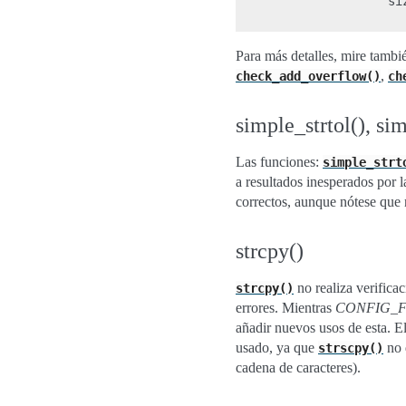
                     siz
Para más detalles, mire tamb
,
check_add_overflow()
ch
simple_strtol(), sim
Las funciones:
simple_strt
a resultados inesperados por 
correctos, aunque nótese que 
strcpy()
no realiza verificac
strcpy()
errores. Mientras
CONFIG_F
añadir nuevos usos de esta. E
usado, ya que
no 
strscpy()
cadena de caracteres).