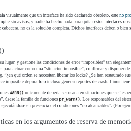
ñala visualmente que un interface ha sido declarado obsoleto, este
no pro
mpile sin avisos, y nadie ha hecho nada para quitar estos interfaces ob
 cabecera, no es la solución completa. Dichos interfaces deben o bien 
()
su lugar, y gestione las condiciones de error “imposibles” tan elegant
s para actuar como una “situación imposible”, confirmar y disponer de 
.g. “¿en qué orden se necesitan liberar los locks? ¿Se han restaurado su
ace imposible depurarlo o incluso generar reportes de crash. Linus tien
ciones
únicamente debería ser usada en situaciones que se “espera
WARN()
”, úsese la familia de funciones
. Los responsables del sis
pr_warn()
n ejecutándose en presencia del condiciones “no alcanzables”. (Por e
ticas en los argumentos de reserva de memori