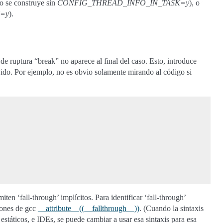
ndo se construye sin
CONFIG_THREAD_INFO_IN_TASK=y
), o
=y
).
 de ruptura “break” no aparece al final del caso. Esto, introduce
lvido. Por ejemplo, no es obvio solamente mirando al código si
miten ‘fall-through’ implícitos. Para identificar ‘fall-through’
iones de gcc
__attribute__((__fallthrough__))
. (Cuando la sintaxis
táticos, e IDEs, se puede cambiar a usar esa sintaxis para esa