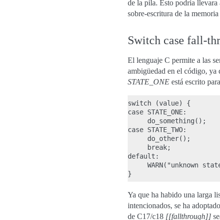
de la pila. Esto podría llevara
sobre-escritura de la memoria
Switch case fall-th
El lenguaje C permite a las se
ambigüedad en el código, ya q
STATE_ONE
está escrito par
switch (value) {

case STATE_ONE:

     do_something();

case STATE_TWO:

     do_other();

     break;

default:

     WARN("unknown state
Ya que ha habido una larga li
intencionados, se ha adoptado
de C17/c18
[[fallthrough]]
se