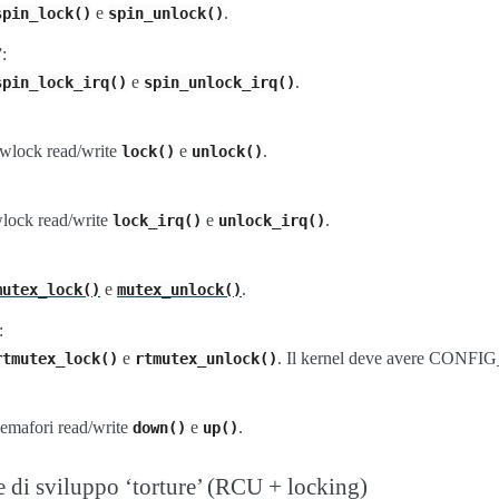
e
.
spin_lock()
spin_unlock()
:
e
.
spin_lock_irq()
spin_unlock_irq()
rwlock read/write
e
.
lock()
unlock()
wlock read/write
e
.
lock_irq()
unlock_irq()
e
.
mutex_lock()
mutex_unlock()
:
e
. Il kernel deve avere CO
rtmutex_lock()
rtmutex_unlock()
semafori read/write
e
.
down()
up()
e di sviluppo ‘torture’ (RCU + locking)