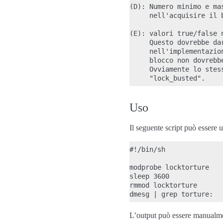
(D): Numero minimo e ma
     nell'acquisire il b
(E): valori true/false 
     Questo dovrebbe da
     nell'implementazio
     blocco non dovrebb
     Ovviamente lo stes
Uso
Il seguente script può essere ut
#!/bin/sh

modprobe locktorture

sleep 3600

rmmod locktorture

L’output può essere manualment