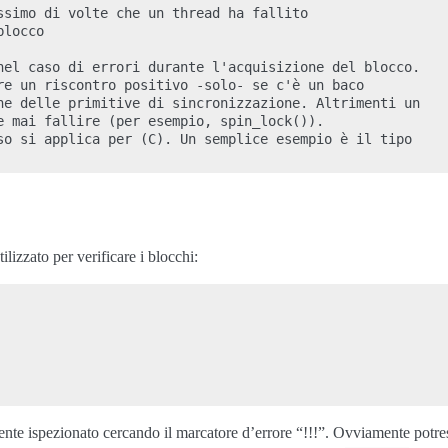
ssimo di volte che un thread ha fallito

locco

nel caso di errori durante l'acquisizione del blocco.

re un riscontro positivo -solo- se c'è un baco

ne delle primitive di sincronizzazione. Altrimenti un

e mai fallire (per esempio, spin_lock()).

so si applica per (C). Un semplice esempio è il tipo

ilizzato per verificare i blocchi:
e ispezionato cercando il marcatore d’errore “!!!”. Ovviamente potreste