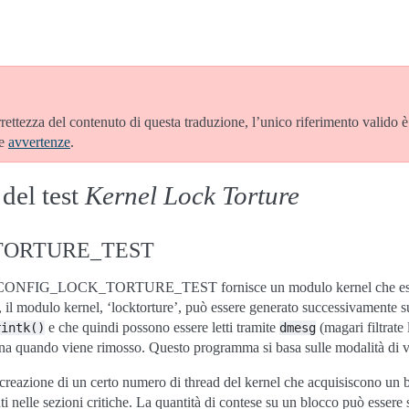
rrettezza del contenuto di questa traduzione, l’unico riferimento valido 
le
avvertenze
.
del test
Kernel Lock Torture
TORTURE_TEST
ne CONFIG_LOCK_TORTURE_TEST fornisce un modulo kernel che eseg
, il modulo kernel, ‘locktorture’, può essere generato successivamente s
e che quindi possono essere letti tramite
(magari filtrate
rintk()
dmesg
na quando viene rimosso. Questo programma si basa sulle modalità di ve
 creazione di un certo numero di thread del kernel che acquisiscono un b
 nelle sezioni critiche. La quantità di contese su un blocco può essere s