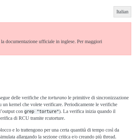
Italian
è la documentazione ufficiale in inglese. Per maggiori
ue delle verifiche che
torturano
le primitive di sincronizzazione
u un kernel che volete verificare. Periodicamente le verifiche
 l’output con
). La verifica inizia quando il
grep
"torture"
rifica di RCU tramite rcutorture.
locco e lo trattengono per una certa quantità di tempo così da
imulata allargando la sezione critica e/o creando più thread.