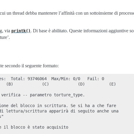
cui un thread debba mantenere l’affinità con un sottoinsieme di process
ug, via
. Di base è abilitato. Queste informazioni aggiuntive son
printk()
ture’.
te secondo il seguente formato:
es:  Total: 93746064  Max/Min: 0/0   Fail: 0

   (B)            (C)            (D)          (E)

 verifica -- parametro torture_type.

ione del blocco in scrittura. Se si ha a che fare

di lettura/scrittura apparirà di seguito anche una

"

e il blocco è stato acquisito
