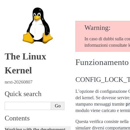
Warning
In caso di dubbi sulla co
informazioni consultate 
The Linux
Funzionamento 
Kernel
CONFIG_LOCK_
next-20260807
L’opzione di configurazio
Quick search
del kernel. Se dovesse servire
stampano messaggi tramite
p
modulo viene caricato e termi
Contents
Questa verifica consiste nella
simulare diversi comportamenti
Working with the development