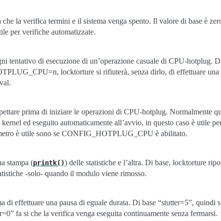
e la verifica termini e il sistema venga spento. Il valore di base è zero,
ile per verifiche automatizzate.
i tentativo di esecuzione di un’operazione casuale di CPU-hotplug. Di b
UG_CPU=n, locktorture si rifiuterà, senza dirlo, di effettuare una 
val.
ettare prima di iniziare le operazioni di CPU-hotplug. Normalmente qu
 kernel ed eseguito automaticamente all’avvio, in questo caso è utile p
metro è utile sono se CONFIG_HOTPLUG_CPU è abilitato.
na stampa (
) delle statistiche e l’altra. Di base, locktorture ri
printk()
tatistiche -solo- quando il modulo viene rimosso.
ma di effettuare una pausa di eguale durata. Di base “stutter=5”, quindi 
r=0” fa si che la verifica venga eseguita continuamente senza fermarsi.