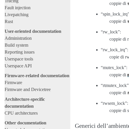
Tracing
coppie di
Fault injection
“spin_lock_irq”
Livepatching
coppie di
Rust
User-oriented documentation
“rw_lock”:
Administration
coppie di 
Build system
“rw_lock_irq”:
Reporting issues
copie di r
Userspace tools
Userspace API
“mutex_lock”:
coppie di
Firmware-related documentation
Firmware
“rtmutex_lock”
Firmware and Devicetree
coppie di
Architecture-specific
“rwsem_lock”:
documentation
coppie di 
CPU architectures
Other documentation
Generici dell’ambient