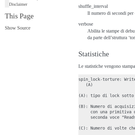
Disclaimer
shuffle_interval
Il numero di secondi per 
This Page
verbose
Show Source
Abilita le stampe di deb
da parte dell’struttura ‘tor
Statistiche
Le statistiche vengono stampa
spin_lock-torture: Writ
   (A)                 
(A): tipo di lock sotto
(B): Numero di acquisiz
     con una primitiva 
     seconda voce "Reads
(C): Numero di volte ch