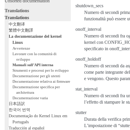
Unsorted documentation
shutdown_secs
Translations
Numero di secondi prima ch
Translations
funzionalità può essere ut
中文翻译
onoff_interval
繁體中文翻譯
Numero di secondi fra ogn
La documentazione del kernel
kernel con CONFIG_HOTPL
Linux
Avvertenze
specificato in onoff_inter
Lavorare con la comunità di
onoff_holdoff
sviluppo
Manuali sull’API interna
Numero di secondi da asp
Strumenti e processi per lo sviluppo
come parte integrante del
Documentazione per gli utenti
e vengono. Questo para
Documentazione relativa ai firmware
Documentazione specifica per
stat_interval
architettura
Numero di secondi fra u
Documentazione varia
l’effetto di stampare le s
日本語訳
한국어 번역
stutter
Documentação do Kernel Linux em
Durata della verifica pri
Português
L’impostazione di “stutte
Traducción al español