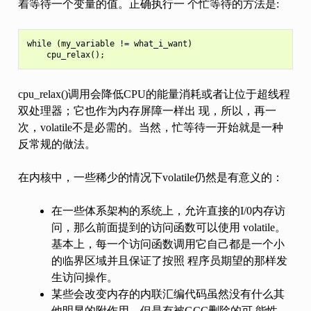
着等待一个变量的值。正确执行一 个忙等待的方法是:
while (my_variable != what_i_want)

cpu_relax()调用会降低CPU的能量消耗或者让位于超线程
双处理器；它也作为内存屏障一样出 现，所以，再一
次，volatile不是必需的。当然，忙等待一开始就是一种
反常规的做法。
在内核中，一些稀少的情况下volatile仍然是有意义的：
在一些体系架构的系统上，允许直接的I/0内存访
问，那么前面提到的访问函数可以使用 volatile。
基本上，每一个访问函数调用它自己都是一个小
的临界区域并且保证了按照 程序员期望的那样发
生访问操作。
某些会改变内存的内联汇编代码虽然没有什么其
他明显的附作用，但是有被GCC删除的可 能性。