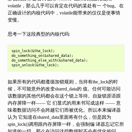
volatile，那么几乎可以肯定在代码的某处有一 个bug。在
正确设计的内核代码中，volatile能带来的仅仅是使事情
变慢。
思考一下这段典型的内核代码:
spin_lock(&the_lock);

do_something_on(&shared_data);

do_something_else_with(&shared_data);

如果所有的代码都遵循加锁规则，当持有the_lock的时
候，不可能意外的改变shared_data的 值。任何可能访问
该数据的其他代码都会在这个锁上等待。自旋锁原语跟
内存屏障一样—— 它 们显式的用来书写成这样 —— 意
味着数据访问不会跨越它们而被优化。所以本来编译器
认为 它知道在shared_data里面将有什么，但是因为
spin_lock()调用跟内存屏障一样，会强制编 译器忘记它所
知道的一切。那么在访问这些数据时不会有优化的问