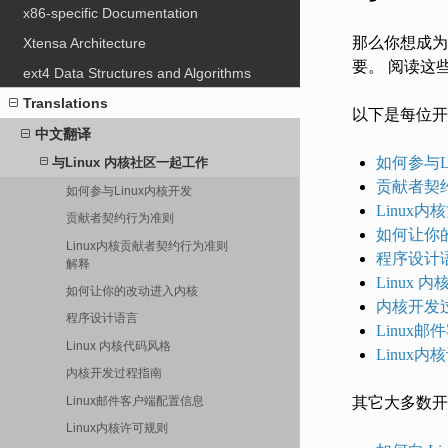
x86-specific Documentation
那么你想成为
Xtensa Architecture
要。 阅读这
ext4 Data Structures and Algorithms
Translations
以下是每位开
中文翻译
如何参与L
与Linux 内核社区一起工作
贡献者契
如何参与Linux内核开发
Linux
贡献者契约行为准则
如何让你
Linux内核贡献者契约行为准则
程序设计
解释
Linux 
如何让你的改动进入内核
内核开发
程序设计语言
Linux
Linux 内核代码风格
Linux
内核开发过程指南
Linux邮件客户端配置信息
其它大多数开
Linux内核许可规则