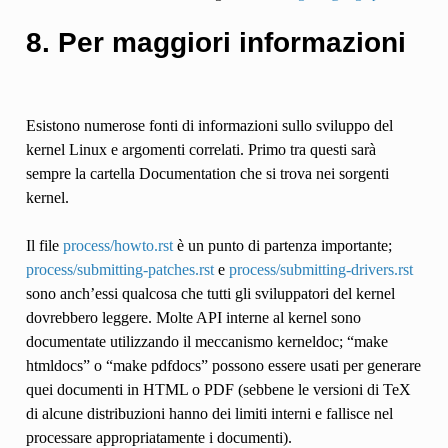
8. Per maggiori informazioni
Esistono numerose fonti di informazioni sullo sviluppo del
kernel Linux e argomenti correlati. Primo tra questi sarà
sempre la cartella Documentation che si trova nei sorgenti
kernel.
Il file
process/howto.rst
è un punto di partenza importante;
process/submitting-patches.rst
e
process/submitting-drivers.rst
sono anch’essi qualcosa che tutti gli sviluppatori del kernel
dovrebbero leggere. Molte API interne al kernel sono
documentate utilizzando il meccanismo kerneldoc; “make
htmldocs” o “make pdfdocs” possono essere usati per generare
quei documenti in HTML o PDF (sebbene le versioni di TeX
di alcune distribuzioni hanno dei limiti interni e fallisce nel
processare appropriatamente i documenti).