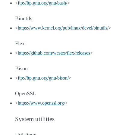
<
ftp://ftp.gnu.org/gnu/bash/
>
Binutils
<
https://www.kernel.org/pub/linux/devel/binutils/
>
Flex
<
https://github.com/westes/flex/releases
>
Bison
<
ftp://ftp.gnu.org/gnu/bison/
>
OpenSSL
<
https://www.openssl.org/
>
System utilities
Util-linux