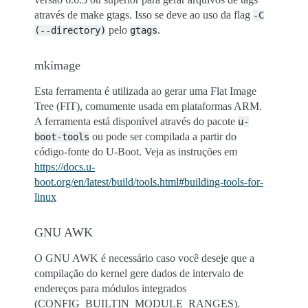
através de make gtags. Isso se deve ao uso da flag
-C
pelo
.
(--directory)
gtags
mkimage
Esta ferramenta é utilizada ao gerar uma Flat Image
Tree (FIT), comumente usada em plataformas ARM.
A ferramenta está disponível através do pacote
u-
ou pode ser compilada a partir do
boot-tools
código-fonte do U-Boot. Veja as instruções em
https://docs.u-
boot.org/en/latest/build/tools.html#building-tools-for-
linux
GNU AWK
O GNU AWK é necessário caso você deseje que a
compilação do kernel gere dados de intervalo de
endereços para módulos integrados
(CONFIG_BUILTIN_MODULE_RANGES).