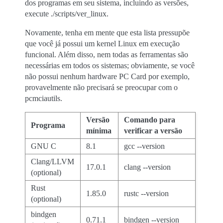
dos programas em seu sistema, incluindo as versões,
execute ./scripts/ver_linux.
Novamente, tenha em mente que esta lista pressupõe
que você já possui um kernel Linux em execução
funcional. Além disso, nem todas as ferramentas são
necessárias em todos os sistemas; obviamente, se você
não possui nenhum hardware PC Card por exemplo,
provavelmente não precisará se preocupar com o
pcmciautils.
Versão
Comando para
Programa
mínima
verificar a versão
GNU C
8.1
gcc --version
Clang/LLVM
17.0.1
clang --version
(optional)
Rust
1.85.0
rustc --version
(optional)
bindgen
0.71.1
bindgen --version