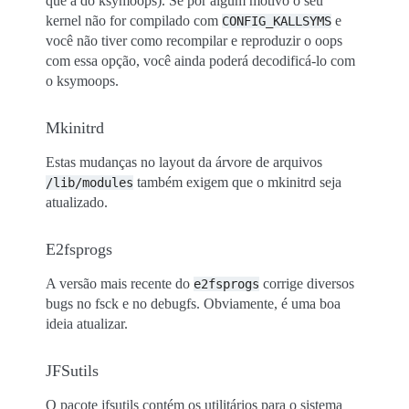
que a do ksymoops). Se por algum motivo o seu
kernel não for compilado com
e
CONFIG_KALLSYMS
você não tiver como recompilar e reproduzir o oops
com essa opção, você ainda poderá decodificá-lo com
o ksymoops.
Mkinitrd
Estas mudanças no layout da árvore de arquivos
também exigem que o mkinitrd seja
/lib/modules
atualizado.
E2fsprogs
A versão mais recente do
corrige diversos
e2fsprogs
bugs no fsck e no debugfs. Obviamente, é uma boa
ideia atualizar.
JFSutils
O pacote jfsutils contém os utilitários para o sistema