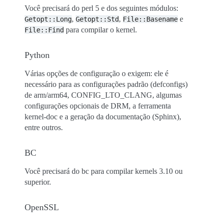
Você precisará do perl 5 e dos seguintes módulos:
,
,
e
Getopt::Long
Getopt::Std
File::Basename
para compilar o kernel.
File::Find
Python
Várias opções de configuração o exigem: ele é
necessário para as configurações padrão (defconfigs)
de arm/arm64, CONFIG_LTO_CLANG, algumas
configurações opcionais de DRM, a ferramenta
kernel-doc e a geração da documentação (Sphinx),
entre outros.
BC
Você precisará do bc para compilar kernels 3.10 ou
superior.
OpenSSL