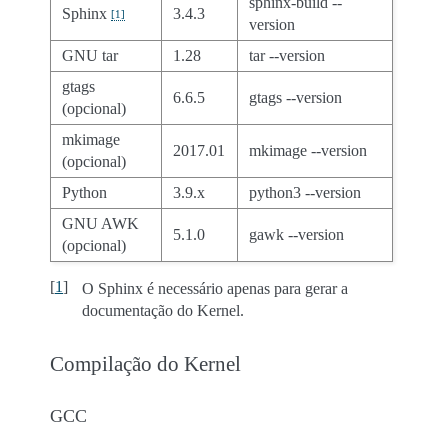
sphinx-build --
Sphinx
3.4.3
[
1
]
version
GNU tar
1.28
tar --version
gtags
6.6.5
gtags --version
(opcional)
mkimage
2017.01
mkimage --version
(opcional)
Python
3.9.x
python3 --version
GNU AWK
5.1.0
gawk --version
(opcional)
[
1
]
O Sphinx é necessário apenas para gerar a
documentação do Kernel.
Compilação do Kernel
GCC