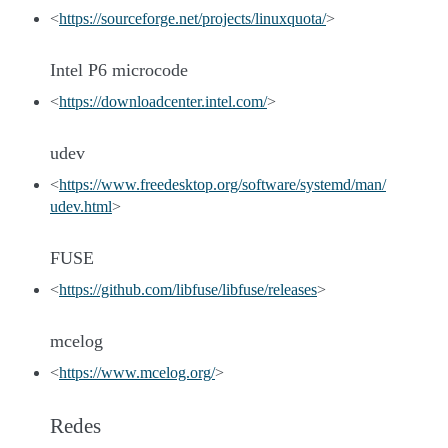
<
https://sourceforge.net/projects/linuxquota/
>
Intel P6 microcode
<
https://downloadcenter.intel.com/
>
udev
<
https://www.freedesktop.org/software/systemd/man/
udev.html
>
FUSE
<
https://github.com/libfuse/libfuse/releases
>
mcelog
<
https://www.mcelog.org/
>
Redes