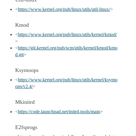
<
https://www.kernel.org/pub/linux/utils/util-linux/
>
Kmod
<
https://www.kernel.org/pub/linux/utils/kernel/kmod/
>
<
https://git.kernel.org/pub/scm/utils/kernel/kmod/kmo
d.git
>
Ksymoops
<
https://www.kernel.org/pub/linux/utils/kernel/ksymo
ops/v2.4/
>
Mkinitrd
<
https://code.launchpad.net/initrd-tools/main
>
E2fsprogs