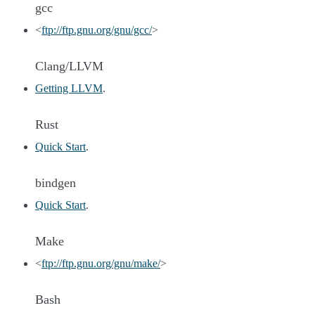
gcc
<
ftp://ftp.gnu.org/gnu/gcc/
>
Clang/LLVM
Getting LLVM
.
Rust
Quick Start
.
bindgen
Quick Start
.
Make
<
ftp://ftp.gnu.org/gnu/make/
>
Bash