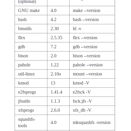
(optional)
GNU make
4.0
make --version
bash
4.2
bash --version
binutils
2.30
ld -v
flex
2.5.35
flex --version
gdb
7.2
gdb --version
bison
2.0
bison --version
pahole
1.22
pahole --version
util-linux
2.10o
mount --version
kmod
13
kmod -V
e2fsprogs
1.41.4
e2fsck -V
jfsutils
1.1.3
fsck.jfs -V
xfsprogs
2.6.0
xfs_db -V
squashfs-
4.0
mksquashfs -version
tools