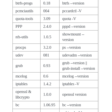
btrfs-progs
0.18
btrfs --version
pcmciautils
004
pccardctl -V
quota-tools
3.09
quota -V
PPP
2.4.0
pppd --version
showmount --
nfs-utils
1.0.5
version
procps
3.2.0
ps --version
udev
081
udevadm --version
grub --version ||
grub
0.93
grub-install --version
mcelog
0.6
mcelog --version
iptables
1.4.2
iptables -V
openssl &
1.0.0
openssl version
libcrypto
bc
1.06.95
bc --version