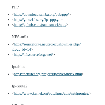
PPP
<
https://download.samba.org/pub/ppp/
>
<
https://git.ozlabs.org/?p=ppp.git
>
<
https://github.com/paulusmack/ppp/
>
NFS-utils
<
https://sourceforge.net/project/showfiles.php?
group_id=14
>
<
https://nfs.sourceforge.net/
>
Iptables
<
https://netfilter.org/projects/iptables/index.html
>
Ip-route2
<
https://www.kernel.org/pub/linux/utils/net/iproute2/
>