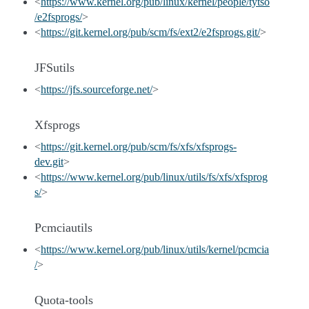
<
https://www.kernel.org/pub/linux/kernel/people/tytso
/e2fsprogs/
>
<
https://git.kernel.org/pub/scm/fs/ext2/e2fsprogs.git/
>
JFSutils
<
https://jfs.sourceforge.net/
>
Xfsprogs
<
https://git.kernel.org/pub/scm/fs/xfs/xfsprogs-
dev.git
>
<
https://www.kernel.org/pub/linux/utils/fs/xfs/xfsprog
s/
>
Pcmciautils
<
https://www.kernel.org/pub/linux/utils/kernel/pcmcia
/
>
Quota-tools