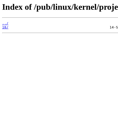
Index of /pub/linux/kernel/proj
../
18/