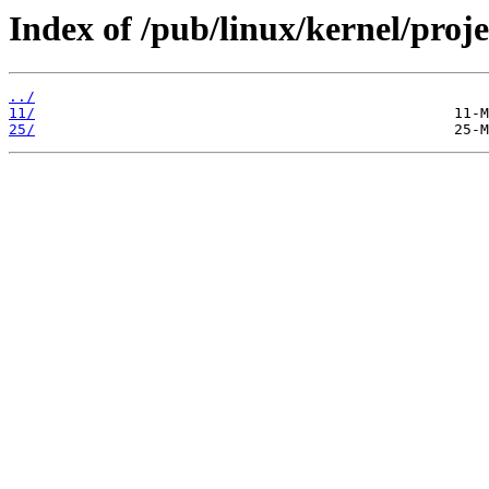
Index of /pub/linux/kernel/proj
../
11/
25/