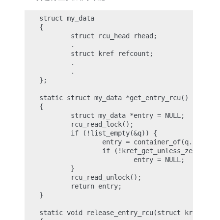
struct my_data

{

        struct rcu_head rhead;

        .

        struct kref refcount;

        .

        .

};

static struct my_data *get_entry_rcu()

{

        struct my_data *entry = NULL;

        rcu_read_lock();

        if (!list_empty(&q)) {

                entry = container_of(q.next, s
                if (!kref_get_unless_zero(&ent
                        entry = NULL;

        }

        rcu_read_unlock();

        return entry;

}

static void release_entry_rcu(struct kref *ref