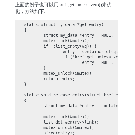
上面的例子也可以用kref_get_unless_zero()来优
化，方法如下:
static struct my_data *get_entry()

{

        struct my_data *entry = NULL;

        mutex_lock(&mutex);

        if (!list_empty(&q)) {

                entry = container_of(q.next, s
                if (!kref_get_unless_zero(&ent
                        entry = NULL;

        }

        mutex_unlock(&mutex);

        return entry;

}

static void release_entry(struct kref *ref)

{

        struct my_data *entry = container_of(r
        mutex_lock(&mutex);

        list_del(&entry->link);

        mutex_unlock(&mutex);

        kfree(entry);
