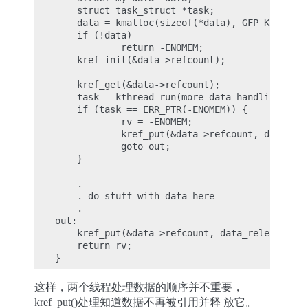
    struct task_struct *task;

    data = kmalloc(sizeof(*data), GFP_KERNEL);

    if (!data)

            return -ENOMEM;

    kref_init(&data->refcount);

    kref_get(&data->refcount);

    task = kthread_run(more_data_handling, dat
    if (task == ERR_PTR(-ENOMEM)) {

            rv = -ENOMEM;

            kref_put(&data->refcount, data_rel
            goto out;

    }

    .

    . do stuff with data here

    .

out:

    kref_put(&data->refcount, data_release);

    return rv;

这样，两个线程处理数据的顺序并不重要，
kref_put()处理知道数据不再被引用并释 放它。