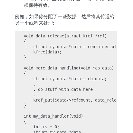
须保持有效。
例如，如果你分配了一些数据，然后将其传递给
另一个线程来处理:
void data_release(struct kref *ref)

{

    struct my_data *data = container_of(ref, s
    kfree(data);

}

void more_data_handling(void *cb_data)

{

    struct my_data *data = cb_data;

    .

    . do stuff with data here

    .

    kref_put(&data->refcount, data_release);

}

int my_data_handler(void)

{

    int rv = 0;

    struct my_data *data;
