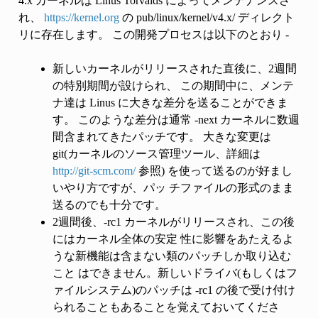
4.x カーネルは Linus Torvalds によってメンテナンスさ
れ、
https://kernel.org
の pub/linux/kernel/v4.x/ ディレクト
リに存在します。 この開発プロセスは以下のとおり -
新しいカーネルがリリースされた直後に、2週間
の特別期間が設けられ、 この期間中に、メンテ
ナ達は Linus に大きな差分を送ることができま
す。 このような差分は通常 -next カーネルに数週
間含まれてきたパッチです。 大きな変更は
git(カーネルのソース管理ツール、詳細は
http://git-scm.com/
参照) を使って送るのが好まし
いやり方ですが、パッ チファイルの形式のまま
送るのでも十分です。
2週間後、-rc1 カーネルがリリースされ、この後
にはカーネル全体の安定 性に影響をあたえるよ
うな新機能は含まない類のパッチしか取り込む
こと はできません。新しいドライバ(もしくはフ
ァイルシステム)のパッチは -rc1 の後で受け付け
られることもあることを覚えておいてくださ