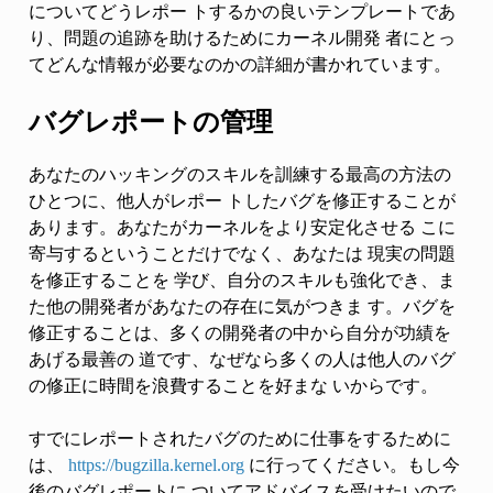
についてどうレポー トするかの良いテンプレートであ
り、問題の追跡を助けるためにカーネル開発 者にとっ
てどんな情報が必要なのかの詳細が書かれています。
バグレポートの管理
あなたのハッキングのスキルを訓練する最高の方法の
ひとつに、他人がレポー トしたバグを修正することが
あります。あなたがカーネルをより安定化させる こに
寄与するということだけでなく、あなたは 現実の問題
を修正することを 学び、自分のスキルも強化でき、ま
た他の開発者があなたの存在に気がつきま す。バグを
修正することは、多くの開発者の中から自分が功績を
あげる最善の 道です、なぜなら多くの人は他人のバグ
の修正に時間を浪費することを好まな いからです。
すでにレポートされたバグのために仕事をするために
は、
https://bugzilla.kernel.org
に行ってください。もし今
後のバグレポートに ついてアドバイスを受けたいので