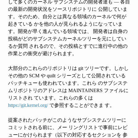
して多くのカーネル サブシステムの開発者達も — 各自
の最新の開発状況をソースリポジトリに 公開していま
す。そのため、自分とは異なる領域のカーネルで何が
起きている かを他の人が見られるようになっていま
す。開発が早く進んでいる領域では、 開発者は自身の
投稿がどのサブシステムカーネルツリーを元にしてい
るか質問 されるので、その投稿とすでに進行中の他の
作業との衝突が避けられます。
大部分のこれらのリポジトリは git ツリーです。しかし
その他の SCM や quilt シリーズとして公開されている
パッチキューも使われています。これら のサブシステ
ムリポジトリのアドレスは MAINTAINERS ファイルに
リストされ ています。これらの多くは
https://git.kernel.org/
で参照することができま す。
提案されたパッチがこのようなサブシステムツリーに
コミットされる前に、メー リングリストで事前にレビ
ューにかけられます（以下の対応するセクションを 参