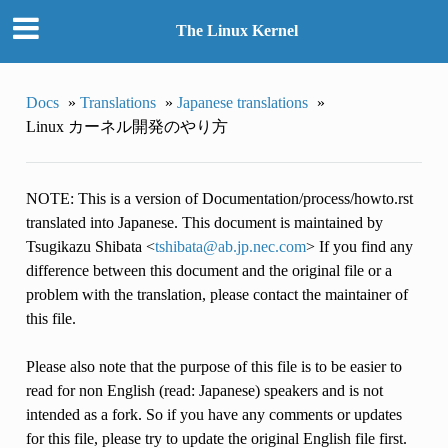
The Linux Kernel
Docs
»
Translations
»
Japanese translations
»
Linux カーネル開発のやり方
NOTE: This is a version of Documentation/process/howto.rst
translated into Japanese. This document is maintained by
Tsugikazu Shibata <
tshibata
@
ab
.
jp
.
nec
.
com
> If you find any
difference between this document and the original file or a
problem with the translation, please contact the maintainer of
this file.
Please also note that the purpose of this file is to be easier to
read for non English (read: Japanese) speakers and is not
intended as a fork. So if you have any comments or updates
for this file, please try to update the original English file first.