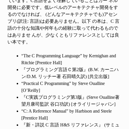
ています。C言語をよく理解していることはカー ネル
開発に必要です。低レベルのアーキテクチャ開発をす
るのでなければ、 (どんなアーキテクチャでも)アセン
ブリ(訳注: 言語)は必要ありません。以下 の本は、C 言
語の十分な知識や何年もの経験に取って代わるもので
はありませ んが、少なくともリファレンスとしては良
い本です。
“The C Programming Language” by Kernighan and
Ritchie [Prentice Hall]
『プログラミング言語Ｃ第2版』(B.W. カーニハ
ン/D.M. リッチー著 石田晴久訳) [共立出版]
“Practical C Programming” by Steve Oualline
[O’Reilly]
『C実践プログラミング第3版』(Steve Oualline著
望月康司監訳 谷口功訳) [オライリージャパン]
“C: A Reference Manual” by Harbison and Steele
[Prentice Hall]
『新・詳説 C 言語 H&S リファレンス』 (サミュ