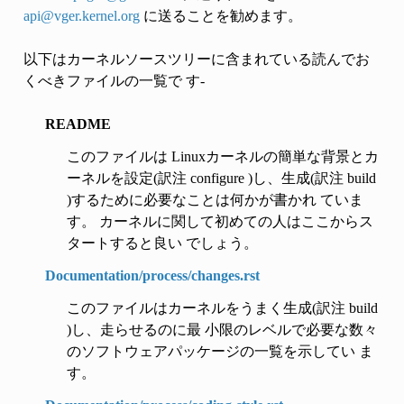
api
@
vger
.
kernel
.
org
に送ることを勧めます。
以下はカーネルソースツリーに含まれている読んでお
くべきファイルの一覧で す-
README
このファイルは Linuxカーネルの簡単な背景とカ
ーネルを設定(訳注 configure )し、生成(訳注 build
)するために必要なことは何かが書かれ ていま
す。 カーネルに関して初めての人はここからス
タートすると良い でしょう。
Documentation/process/changes.rst
このファイルはカーネルをうまく生成(訳注 build
)し、走らせるのに最 小限のレベルで必要な数々
のソフトウェアパッケージの一覧を示してい ま
す。