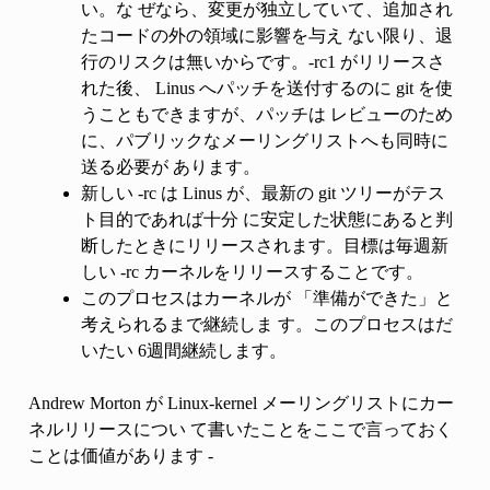
い。な ぜなら、変更が独立していて、追加され
たコードの外の領域に影響を与え ない限り、退
行のリスクは無いからです。-rc1 がリリースさ
れた後、 Linus へパッチを送付するのに git を使
うこともできますが、パッチは レビューのため
に、パブリックなメーリングリストへも同時に
送る必要が あります。
新しい -rc は Linus が、最新の git ツリーがテス
ト目的であれば十分 に安定した状態にあると判
断したときにリリースされます。目標は毎週新
しい -rc カーネルをリリースすることです。
このプロセスはカーネルが 「準備ができた」と
考えられるまで継続しま す。このプロセスはだ
いたい 6週間継続します。
Andrew Morton が Linux-kernel メーリングリストにカー
ネルリリースについ て書いたことをここで言っておく
ことは価値があります -