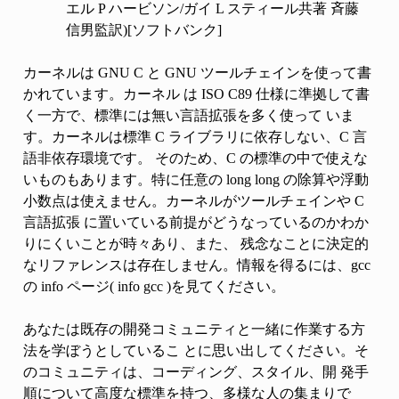
エル P ハービソン/ガイ L スティール共著 斉藤
信男監訳)[ソフトバンク]
カーネルは GNU C と GNU ツールチェインを使って書
かれています。カーネル は ISO C89 仕様に準拠して書
く一方で、標準には無い言語拡張を多く使って いま
す。カーネルは標準 C ライブラリに依存しない、C 言
語非依存環境です。 そのため、C の標準の中で使えな
いものもあります。特に任意の long long の除算や浮動
小数点は使えません。カーネルがツールチェインや C
言語拡張 に置いている前提がどうなっているのかわか
りにくいことが時々あり、また、 残念なことに決定的
なリファレンスは存在しません。情報を得るには、gcc
の info ページ( info gcc )を見てください。
あなたは既存の開発コミュニティと一緒に作業する方
法を学ぼうとしているこ とに思い出してください。そ
のコミュニティは、コーディング、スタイル、開 発手
順について高度な標準を持つ、多様な人の集まりで