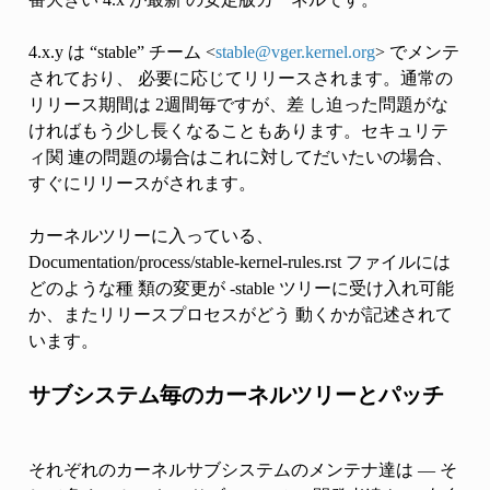
4.x.y は “stable” チーム <
stable
@
vger
.
kernel
.
org
> でメンテ
されており、 必要に応じてリリースされます。通常の
リリース期間は 2週間毎ですが、差 し迫った問題がな
ければもう少し長くなることもあります。セキュリテ
ィ関 連の問題の場合はこれに対してだいたいの場合、
すぐにリリースがされます。
カーネルツリーに入っている、
Documentation/process/stable-kernel-rules.rst ファイルには
どのような種 類の変更が -stable ツリーに受け入れ可能
か、またリリースプロセスがどう 動くかが記述されて
います。
サブシステム毎のカーネルツリーとパッチ
それぞれのカーネルサブシステムのメンテナ達は — そ