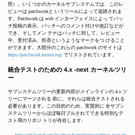
照）。いくつかのカーネルサブシステムでは、このレ
ビューは patchworkと いうツールによって追跡されま
す。Patchwork は web インターフェイスによっ てパッ
チ投稿の表示、パッチへのコメント付けや改訂などが
でき、そしてメン テナはパッチに対して、レビュー
中、受付済み、拒否というようなマークをつ けること
ができます。大部分のこれらの patchwork のサイトは
https://patchwork.kernel.org/
でリストされています。
統合テストのための 4.x -next カーネルツリ
ー
サブシステムツリーの更新内容がメインラインの 4.x ツ
リーにマージされる 前に、それらは統合テストされる
必要があります。この目的のため、実質的に 全サブシ
ステムツリーからほぼ毎日プルされてできる特別なテ
スト用のリポジ トリが存在します-
https://git.kernel.org/?p=linux/kernel/git/next/linux-next.git