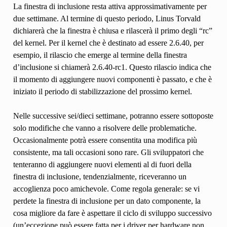
La finestra di inclusione resta attiva approssimativamente per
due settimane. Al termine di questo periodo, Linus Torvald
dichiarerà che la finestra è chiusa e rilascerà il primo degli “rc”
del kernel. Per il kernel che è destinato ad essere 2.6.40, per
esempio, il rilascio che emerge al termine della finestra
d’inclusione si chiamerà 2.6.40-rc1. Questo rilascio indica che
il momento di aggiungere nuovi componenti è passato, e che è
iniziato il periodo di stabilizzazione del prossimo kernel.
Nelle successive sei/dieci settimane, potranno essere sottoposte
solo modifiche che vanno a risolvere delle problematiche.
Occasionalmente potrà essere consentita una modifica più
consistente, ma tali occasioni sono rare. Gli sviluppatori che
tenteranno di aggiungere nuovi elementi al di fuori della
finestra di inclusione, tendenzialmente, riceveranno un
accoglienza poco amichevole. Come regola generale: se vi
perdete la finestra di inclusione per un dato componente, la
cosa migliore da fare è aspettare il ciclo di sviluppo successivo
(un’eccezione può essere fatta per i driver per hardware non