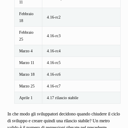
11
Febbraio
4.16-rc2
18
Febbraio
4.16-rc3
25
Marzo 4
4.16-rc4
Marzo 11
4.16-rc5
Marzo 18
4.16-rc6
Marzo 25
4.16-rc7
Aprile 1
4.17 rilascio stabile
In che modo gli sviluppatori decidono quando chiudere il ciclo
di sviluppo e creare quindi una rilascio stabile? Un metro
valido è il numero di regressioni rilevate nel precedente