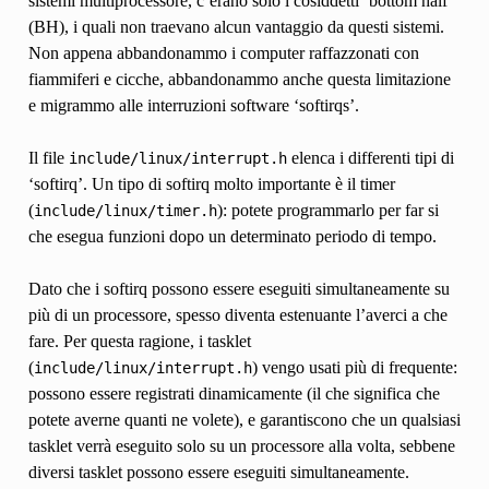
sistemi multiprocessore, c’erano solo i cosiddetti ‘bottom half’
(BH), i quali non traevano alcun vantaggio da questi sistemi.
Non appena abbandonammo i computer raffazzonati con
fiammiferi e cicche, abbandonammo anche questa limitazione
e migrammo alle interruzioni software ‘softirqs’.
Il file
elenca i differenti tipi di
include/linux/interrupt.h
‘softirq’. Un tipo di softirq molto importante è il timer
(
): potete programmarlo per far si
include/linux/timer.h
che esegua funzioni dopo un determinato periodo di tempo.
Dato che i softirq possono essere eseguiti simultaneamente su
più di un processore, spesso diventa estenuante l’averci a che
fare. Per questa ragione, i tasklet
(
) vengo usati più di frequente:
include/linux/interrupt.h
possono essere registrati dinamicamente (il che significa che
potete averne quanti ne volete), e garantiscono che un qualsiasi
tasklet verrà eseguito solo su un processore alla volta, sebbene
diversi tasklet possono essere eseguiti simultaneamente.