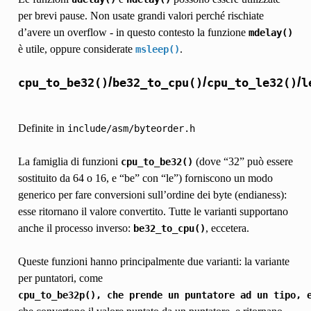
per brevi pause. Non usate grandi valori perché rischiate
d’avere un overflow - in questo contesto la funzione
mdelay()
è utile, oppure considerate
.
msleep()
/
/
/
cpu_to_be32()
be32_to_cpu()
cpu_to_le32()
l
Definite in
include/asm/byteorder.h
La famiglia di funzioni
(dove “32” può essere
cpu_to_be32()
sostituito da 64 o 16, e “be” con “le”) forniscono un modo
generico per fare conversioni sull’ordine dei byte (endianess):
esse ritornano il valore convertito. Tutte le varianti supportano
anche il processo inverso:
, eccetera.
be32_to_cpu()
Queste funzioni hanno principalmente due varianti: la variante
per puntatori, come
cpu_to_be32p(),
che
prende
un
puntatore
ad
un
tipo,