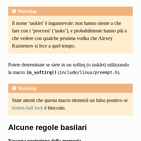
Warning
Il nome ‘tasklet’ è ingannevole: non hanno niente a che
fare con i ‘processi’ (‘tasks’), e probabilmente hanno più a
che vedere con qualche pessima vodka che Alexey
Kuznetsov si fece a quel tempo.
Potete determinate se siete in un softirq (o tasklet) utilizzando
la macro
(
).
in_softirq()
include/linux/preempt.h
Warning
State attenti che questa macro ritornerà un falso positivo se
botton half lock
è bloccato.
Alcune regole basilari
Nessuna protezione della memoria