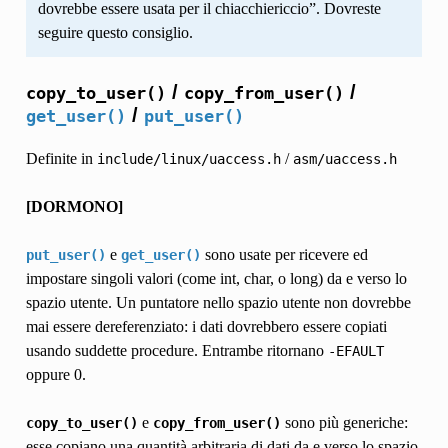
dovrebbe essere usata per il chiacchiericcio”. Dovreste
seguire questo consiglio.
/
/
copy_to_user()
copy_from_user()
/
get_user()
put_user()
Definite in
/
include/linux/uaccess.h
asm/uaccess.h
[DORMONO]
e
sono usate per ricevere ed
put_user()
get_user()
impostare singoli valori (come int, char, o long) da e verso lo
spazio utente. Un puntatore nello spazio utente non dovrebbe
mai essere dereferenziato: i dati dovrebbero essere copiati
usando suddette procedure. Entrambe ritornano
-EFAULT
oppure 0.
e
sono più generiche:
copy_to_user()
copy_from_user()
esse copiano una quantità arbitraria di dati da e verso lo spazio