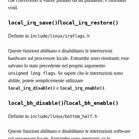
che convertono il valore puntato da un puntatore, e ritornano
void.
/
local_irq_save()
local_irq_restore()
Definite in
include/linux/irqflags.h
Queste funzioni abilitano e disabilitano le interruzioni
hardware sul processore locale. Entrambe sono rientranti; esse
salvano lo stato precedente nel proprio argomento
. Se sapete che le interruzioni sono
unsigned
long
flags
abilite, potete semplicemente utilizzare
e
.
local_irq_disable()
local_irq_enable()
/
local_bh_disable()
local_bh_enable()
Definite in
include/linux/bottom_half.h
Queste funzioni abilitano e disabilitano le interruzioni software
sul processore locale. Entrambe sono rientranti; se le