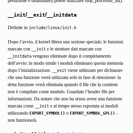
prelazione è disabilitato) potete utilizzare smp_processor_id().
/
/
__init
__exit
__initdata
Definite in
include/linux/init.h
Dopo l’avvio, il kernel libera una sezione speciale; le funzioni
marcate con
e le strutture dati marcate con
__init
vengono eliminate dopo il completamento
__initdata
dell’avvio: in modo simile i moduli eliminano questa memoria
dopo l’inizializzazione.
viene utilizzato per dichiarare
__exit
che una funzione verrà utilizzata solo in fase di rimozione: la
detta funzione verrà eliminata quando il file che la contiene
non è compilato come modulo. Guardate l’header file per
informazioni. Da notare che non ha senso avere una funzione
marcata come
e al tempo stesso esportata ai moduli
__init
utilizzando
o
-
EXPORT_SYMBOL()
EXPORT_SYMBOL_GPL()
non funzionerà.