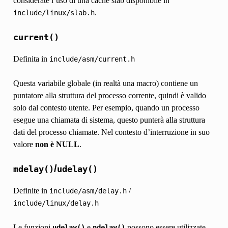
considerate l’uso di una cache slab disponibile in
.
include/linux/slab.h
current()
Definita in
include/asm/current.h
Questa variabile globale (in realtà una macro) contiene un
puntatore alla struttura del processo corrente, quindi è valido
solo dal contesto utente. Per esempio, quando un processo
esegue una chiamata di sistema, questo punterà alla struttura
dati del processo chiamate. Nel contesto d’interruzione in suo
valore
non è NULL
.
/
mdelay()
udelay()
Definite in
/
include/asm/delay.h
include/linux/delay.h
Le funzioni
e
possono essere utilizzate
udelay()
ndelay()