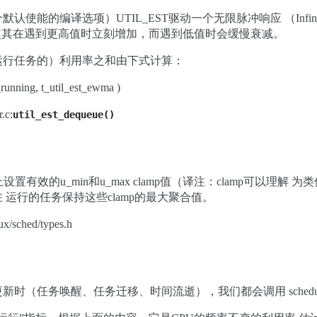
能的编译选项）UTIL_EST驱动一个无限脉冲响应 （Infinite Im
滤波使其在遇到更高值时立刻增加，而遇到低值时会缓慢衰减。
运行任务的）利用率之和由下式计算：
_running, t_util_est_ewma )
.c:
util_est_dequeue()
设置有效的u_min和u_max clamp值（译注：clamp可以
运行的任务保持这些clamp的最大聚合值。
/sched/types.h
时（任务唤醒、任务迁移、时间流逝），我们都会调用 schedut