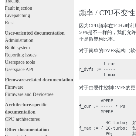
Tracing
Fault injection
频率 / CPU不变性
Livepatching
Rust
因为CPU频率在1GHz时
50%是不一样的，我们允许架构 
User-oriented documentation
个是微架构比率。
Administration
Build system
对于简单的DVFS架构（
Reporting issues
Userspace tools
          f_cur

Userspace API
r_dvfs := -----

Firmware-related documentation
Firmware
对于由硬件控制DVFS的更多动
Firmware and Devicetree
         APERF

Architecture-specific
f_cur := ----- * P0

documentation
         MPERF

CPU architectures
           4C-turbo;
f_max := { 1C-turbo; 
Other documentation
           P0;       