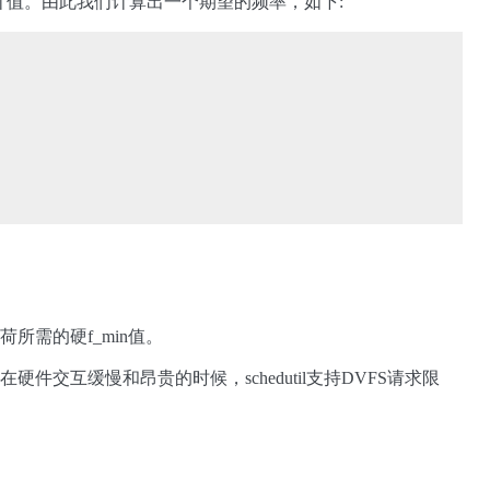
估计值。由此我们计算出一个期望的频率，如下:
。
所需的硬f_min值。
件交互缓慢和昂贵的时候，schedutil支持DVFS请求限