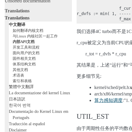
Unsorted documentation
                  f_cur

Translations
r_dvfs := min( 1, ----- 
Translations
中文翻译
如何翻译内核文档
我们选择4C turbo而不是
与Linux 内核社区一起工作
内部API文档
r_cpu被定义为当前CP
开发工具和流程
面向用户的文档
r_tot = r_dvfs * r_cpu
固件相关文档
体系结构文档
其结果是，上述“运行”和“
其他文档
术语表
更多细节见:
索引和表格
繁體中文翻譯
kernel/sched/pelt.h:
La documentazione del kernel Linux
arch/x86/kernel/sm
日本語訳
算力感知调度
:”1. 
한국어 번역
Documentação do Kernel Linux em
UTIL_EST
Português
Traducción al español
由于周期性任务的平均数在
Disclaimer