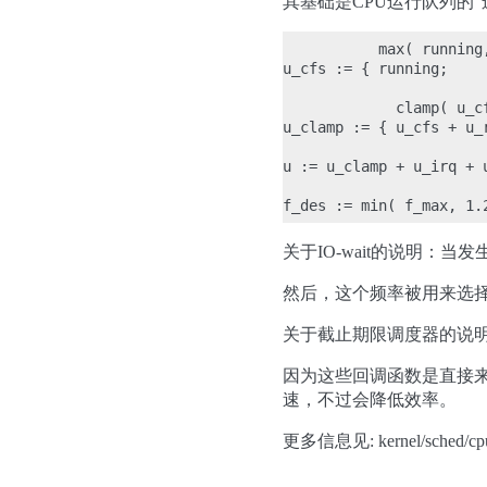
其基础是CPU运行队列的
           max( runnin
u_cfs := { running;   
             clamp( u_
u_clamp := { u_cfs + u
u := u_clamp + u_irq
关于IO-wait的说明：
然后，这个频率被用来选择一个
关于截止期限调度器的说明
因为这些回调函数是直接来自
速，不过会降低效率。
更多信息见: kernel/sched/cpuf