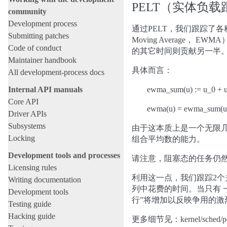
PELT（实体负载跟踪，P
community
Development process
通过PELT，我们跟踪了各种
Submitting patches
Moving Average，
Code of conduct
的其它时间则贡献另一半
Maintainer handbook
具体而言：
All development-process docs
Internal API manuals
ewma_sum(u) := u_0 + u
Core API
ewma(u) = ewma_sum(u
Driver APIs
Subsystems
由于这本质上是一个无限几何级
Locking
组合平均数的能力。
Development tools and processes
请注意，阻塞态的任务仍然
Licensing rules
利用这一点，我们跟踪2个
Writing documentation
列中花费的时间。当只有 
Development tools
行”将增加以反映争用的激
Testing guide
Hacking guide
更多细节见：kernel/sched/pel