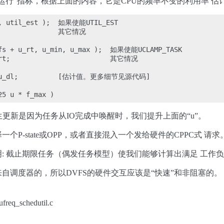
“运行”指标，根据上面的内容，它是CPU的频率不变的利用率 
g, util_est );  如果使能UTIL_EST

                其它情况

cfs + u_rt, u_min, u_max );  如果使能UCLAMP_TASK

_rt;                         其它情况

 + u_dl;          [估计值。更多细节见源代码]

当发生更新是因为任务从IO完成中唤醒时，我们提升上面的“u”。
P-state或OPP，或者直接混入一个发给硬件的CPPC式 请求
: 截止期限任务（偶发任务模型）使我们能够计算出满足 工作负荷
调度器的，所以DVFS的硬件交互应该是“快速”和非阻塞的。 在硬
req_schedutil.c