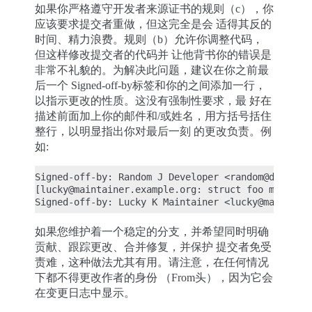
如果你严格遵守开发者来源证书的规则（c），你
应该要求提交者重做，但这完全是会 适得其反的
时间、精力浪费。规则（b）允许你调整代码，
但这样修改提交者的代码并 让他背书你的错误是
非常不礼貌的。为解决此问题，建议在你之前最
后一个 Signed-off-by标签和你的之间添加一行，
以指示更改的性质。这没有强制性要求，最 好在
描述前面加上你的邮件和/或姓名，用方括号括住
整行，以明显指出你对最后一刻 的更改负责。例
如:
Signed-off-by: Random J Developer <random@develope
[lucky@maintainer.example.org: struct foo moved fr
如果您维护着一个稳定的分支，并希望同时明确
贡献、跟踪更改、合并修复，并保护 提交者免受
责难，这种做法尤其有用。请注意，在任何情况
下都不得更改作者的身份 （From头），因为它会
在变更日志中显示。