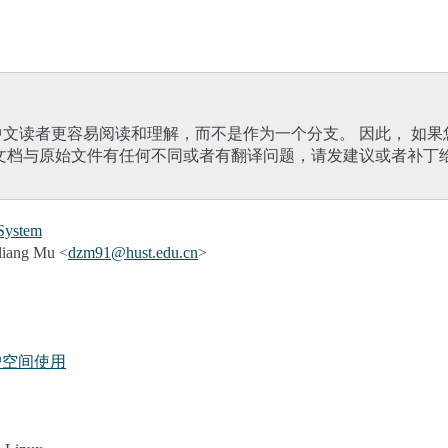
文读者更容易阅读和理解，而不是作为一个分支。 因此， 如
文档与原始文件有任何不同或者有翻译问题，请发建议或者补丁
 System
ang Mu <
dzm91
@
hust
.
edu
.
cn
>
户空间使用