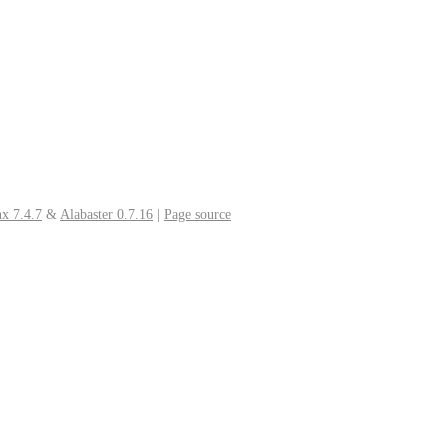
x 7.4.7
&
Alabaster 0.7.16
|
Page source