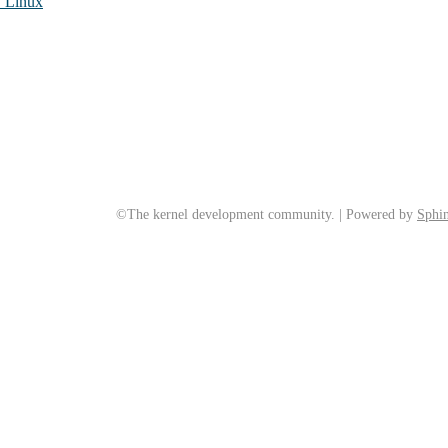
Linux
©The kernel development community. | Powered by
Sphin