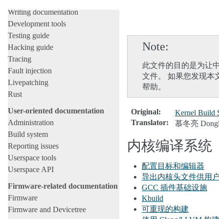
Licensing rules
Writing documentation
Development tools
Testing guide
Note
Hacking guide
Tracing
此文件的目的是为让中
Fault injection
文件。 如果您发现本
Livepatching
帮助。
Rust
User-oriented documentation
Original
:
Kernel Build
Administration
Translator
:
慕冬亮 Dongli
Build system
内核编译系统
Reporting issues
Userspace tools
配置目标和编辑器
Userspace API
导出内核头文件供用
Firmware-related documentation
GCC 插件基础设施
Firmware
Kbuild
可重现的构建
Firmware and Devicetree