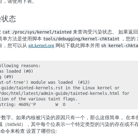
符，请使用下表。
染状态
取
来查询受污染状态。 如果返
cat
/proc/sys/kernel/tainted
简单方法是使用脚本
，您的
tools/debugging/kernel-chktaint
有，您可以从
git.kernel.org
网站下载此脚本并用
sh
kernel-chkta
llowing reasons:

s loaded (#0)

 (#9)

ut-of-tree') module was loaded  (#12)

-guide/tainted-kernels.rst in the Linux kernel or

/doc/html/latest/admin-guide/tainted-kernels.html for

tion of the various taint flags.

个数字。如果内核被污染的原因只有一个，那么这很简单， 在本
域（bitfield），其中每个位表示一个特定类型的污染的存在
l命令来检查 设置了哪些位: