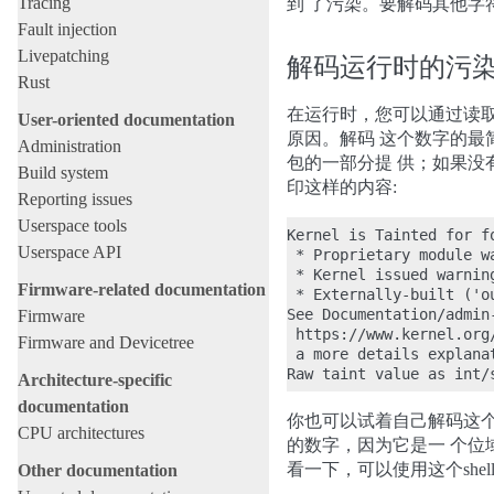
Tracing
到 了污染。要解码其他字
Fault injection
Livepatching
解码运行时的污
Rust
在运行时，您可以通过读
User-oriented documentation
原因。解码 这个数字的最
Administration
包的一部分提 供；如果没
Build system
印这样的内容:
Reporting issues
Userspace tools
Kernel is Tainted for fo
Userspace API
 * Proprietary module wa
 * Kernel issued warning
Firmware-related documentation
 * Externally-built ('o
See Documentation/admin
Firmware
 https://www.kernel.org
Firmware and Devicetree
 a more details explana
Architecture-specific
documentation
你也可以试着自己解码这
CPU architectures
的数字，因为它是一 个位
看一下，可以使用这个shel
Other documentation