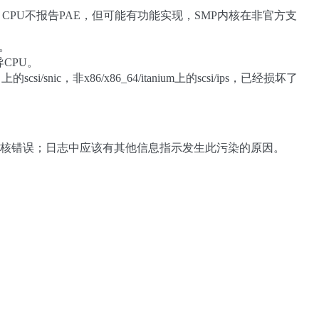
执行的，这些 CPU不报告PAE，但可能有功能实现，SMP内核在非官方支
性。
CPU。
c，非x86/x86_64/itanium上的scsi/ips，已经损坏了
内核错误；日志中应该有其他信息指示发生此污染的原因。