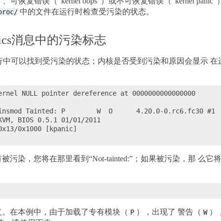
g”）、可恢复错误（“kernel oops”）或不可恢复错误（“kerne
中的文件在运行时检查受污染的状态。
proc/
anics消息中的污染标志
一行中可以找到受污染的状态；内核是否受到污染和原因会显示 在进程I
ernel NULL pointer dereference at 0000000000000000

insmod Tainted: P        W  O      4.20.0-0.rc6.fc30 #1

KVM, BIOS 0.5.1 01/01/2011

x13/0x1000 [kpanic]

染，您将在那里看到“Not-tainted:”；如果被污染，那 么它
义。在本例中，由于加载了专有模块（
），出现了 警告（
）
P
W