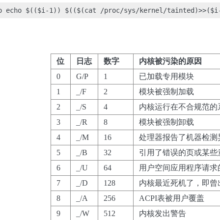
位
日志
数字
内核被污染的原因
0
G/P
1
已加载专用模块
1
_/F
2
模块被强制加载
2
_/S
4
内核运行在不合规范的
3
_/R
8
模块被强制卸载
4
_/M
16
处理器报告了机器检测
5
_/B
32
引用了错误的页或某些
6
_/U
64
用户空间应用程序请求
7
_/D
128
内核最近死机了，即曾出
8
_/A
256
ACPI表被用户覆盖
9
_/W
512
内核发出警告