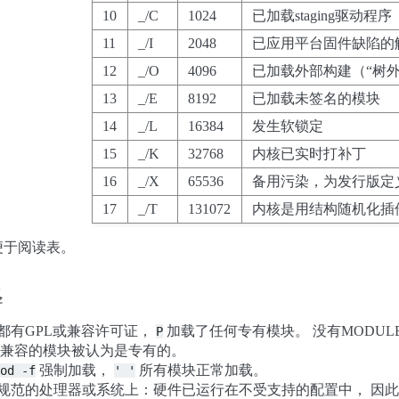
10
_/C
1024
已加载staging驱动程序
11
_/I
2048
已应用平台固件缺陷的
12
_/O
4096
已加载外部构建（“树外
13
_/E
8192
已加载未签名的模块
14
_/L
16384
发生软锁定
15
_/K
32768
内核已实时打补丁
16
_/X
65536
备用污染，为发行版定
17
_/T
131072
内核是用结构随机化插
便于阅读表。
释
都有GPL或兼容许可证，
加载了任何专有模块。 没有MODULE_
P
GPL 兼容的模块被认为是专有的。
强制加载，
所有模块正常加载。
od
-f
'
'
规范的处理器或系统上：硬件已运行在不受支持的配置中， 因