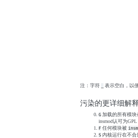
注：字符
表示空白，以
_
污染的更详细解
加载的所有模块
G
insmod认可为
任何模块被
F
insm
内核运行在不合
S