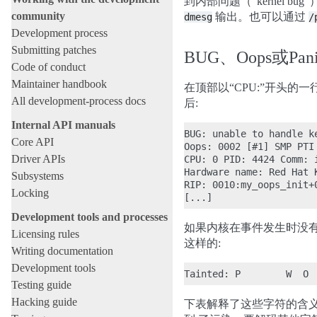
到内部问题（“kernel bu
community
输出。也可以通过
dmesg
/
Development process
Submitting patches
BUG、Oops或P
Code of conduct
Maintainer handbook
在顶部以“CPU:”开头的
All development-process docs
后:
Internal API manuals
BUG: unable to handle k
Core API
Oops: 0002 [#1] SMP PTI

Driver APIs
CPU: 0 PID: 4424 Comm: 
Hardware name: Red Hat 
Subsystems
RIP: 0010:my_oops_init+0
Locking
Development tools and processes
如果内核在事件发生时没有被污
Licensing rules
这样的:
Writing documentation
Development tools
Testing guide
Hacking guide
下表解释了这些字符的含