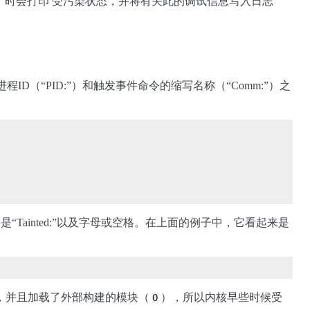
l panic”）时会打印 受污染状态，并将有关此的调试信息写入日志
D（“PID:”）和触发事件命令的缩写名称（“Comm:”）之
将是“Tainted:”以及字母或空格。在上面的例子中，它看起来是
，并且加载了外部构建的模块（
），所以内核早些时候受
O