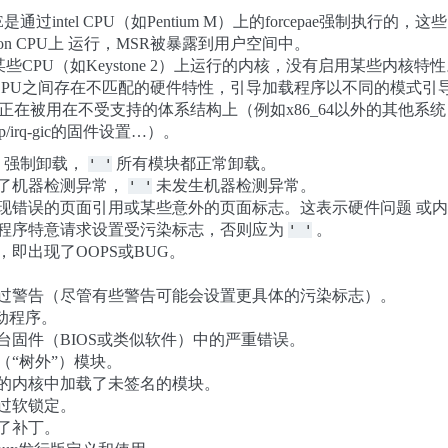
E是通过intel CPU（如Pentium M）上的forcepae强制
hlon CPU上 运行，MSR被暴露到用户空间中。
某些CPU（如Keystone 2）上运行的内核，没有启用某些内核特
上：CPU之间存在不匹配的硬件特性，引导加载程序以不同的模式引导
被用在不受支持的体系结构上（例如x86_64以外的其他系统 上的scsi/sni
chip/irq-gic的固件设置…）。
强制卸载，
所有模块都正常卸载。
'
'
了机器检测异常，
未发生机器检测异常。
'
'
现错误的页面引用或某些意外的页面标志。这表示硬件问题 或
程序特意请求设置受污染标志，否则应为
。
'
'
即出现了OOPS或BUG。
过警告（尽管有些警告可能会设置更具体的污染标志）。
驱动程序。
台固件（BIOS或类似软件）中的严重错误。
（“树外”）模块。
的内核中加载了未签名的模块。
过软锁定。
了补丁。