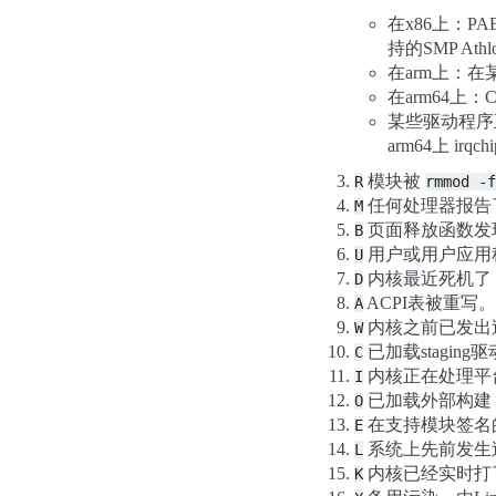
在x86上：PA
持的SMP At
在arm上：在
在arm64
某些驱动程序正在
arm64上 irq
模块被
R
rmmod
-f
任何处理器报告
M
页面释放函数发
B
用户或用户应用
U
内核最近死机了，
D
ACPI表被重写。
A
内核之前已发出
W
已加载staging
C
内核正在处理平
I
已加载外部构建
O
在支持模块签名
E
系统上先前发生
L
内核已经实时打
K