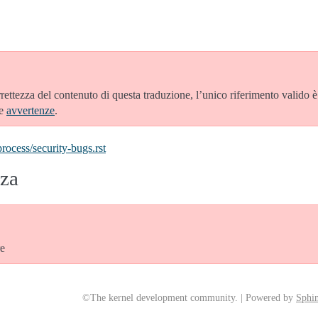
rrettezza del contenuto di questa traduzione, l’unico riferimento valido 
le
avvertenze
.
ocess/security-bugs.rst
zza
e
©The kernel development community. | Powered by
Sphin