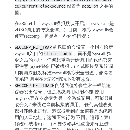
设置为
之类的
e0/current_clocksource
acpi_pm
值。
在x86-64上，vsyscall模拟默认开启。（vsyscalls是
vDSO调用的传统变体。）目前，模拟 vsyscalls会
遵守seccomp，但是有一些奇怪情况：
的返回值会设置一个指向给定
SECCOMP_RET_TRAP
vsyscall入口的
， 而不是’syscall’指
si_call_addr
令之后的地址。任何想重新开始调用的代码都需
要注意 (a) ret指令 已被模拟，(b) 试图恢复系统调
用将再次触发标准vsyscall模拟安全检查，使得恢
复系统 调用在大部分情况下没有意义。
的返回值将像往常一样给追
SECCOMP_RET_TRACE
踪器发出信号，但是系统调用可能不能 使用
orig_rax寄存器改变为另一个系统调用。可能只能
改变为-1来跳过当前模拟的调用。 任何其他改变
都可能终止进程。追踪器看到的rip值将是系统调
用的入口地址；这和正常行为 不同。追踪器禁止
修改rip或者rsp。（不要依赖其他改变来终止进