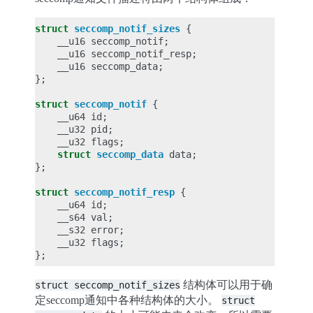
struct
seccomp_notif_sizes
{
__u16
seccomp_notif
;
__u16
seccomp_notif_resp
;
__u16
seccomp_data
;
};
struct
seccomp_notif
{
__u64
id
;
__u32
pid
;
__u32
flags
;
struct
seccomp_data
data
;
};
struct
seccomp_notif_resp
{
__u64
id
;
__s64
val
;
__s32
error
;
__u32
flags
;
};
结构体可以用于确
struct
seccomp_notif_sizes
定seccomp通知中各种结构体的大小。
struct