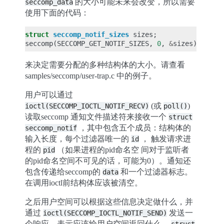
的大小可能未来会改变，所以需要
seccomp_data
使用下面的代码：
struct
seccomp_notif_sizes
sizes
;
seccomp
(
SECCOMP_GET_NOTIF_SIZES
,
0
,
&
sizes
);
来决定需要分配的多种结构体的大小。请查看
samples/seccomp/user-trap.c 中的例子。
用户可以通过
(或
)
ioctl(SECCOMP_IOCTL_NOTIF_RECV)
poll()
读取seccomp 通知文件描述符来接收一个
struct
，其中包含五个成员：结构体的
seccomp_notif
输入长度，每个过滤器唯一的
， 触发请求进
id
程的
（如果进程的pid命名空 间对于监听者
pid
的pid命名空间不可见的话，可能为0）。通知还
包含传递给seccomp的
和一个过滤器标志。
data
在调用ioctl前结构体应该被清空。
之后用户空间可以根据这些信息决定做什么，并
通过
发送一
ioctl(SECCOMP_IOCTL_NOTIF_SEND)
个响应，表示应该给用户空间返回什么。