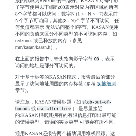
放的或成为Redzone的一部分。KASAN 对每个影
子字节使用以下编码:00表示对应内存区域的所有
8个字节都可以访问；数字N (1 <= N <= 7)表示前
N个字节可访问，其他(8 - N)个字节不可访问；任
何负值都表示 无法访问整个8字节。KASAN使用
不同的负值来区分不同类型的不可访问内存，如
redzones 或已释放的内存（参见
mm/kasan/kasan.h）。
在上面的报告中，箭头指向影子字节
，表示
03
访问的地址是部分可访问的。
对于基于标签的KASAN模式，报告最后的部分
显示了访问地址周围的内存标签 (参考
实施细则
章节)。
请注意，KASAN错误标题（如
slab-out-of-
或
） 是尽量接近
bounds
use-after-free
的:KASAN根据其拥有的有限信息打印出最可能
的错误类型。错误的实际类型 可能会有所不同。
通用KASAN还报告两个辅助调用堆栈跟踪。这