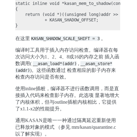
static inline void *kasan_mem_to_shadow(const void
{

    return (void *)((unsigned long)addr >> KASAN_S
            + KASAN_SHADOW_OFFSET;

在这里
。
KASAN_SHADOW_SCALE_SHIFT
=
3
编译时工具用于插入内存访问检查。编译器在每
次访问大小为1、2、4、8或16的内存之前 插入函
数调用(
,
__asan_load*(addr)
__asan_store*
)。这些函数通过 检查相应的影子内存来
(addr)
检查内存访问是否有效。
使用inline插桩，编译器不进行函数调用，而是直
接插入代码来检查影子内存。此选项 显著地增大
了内核体积，但与outline插桩内核相比，它提供
了x1.1-x2的性能提升。
通用KASAN是唯一一种通过隔离延迟重新使用
已释放对象的模式 （参见 mm/kasan/quarantine.c
以了解实现）。