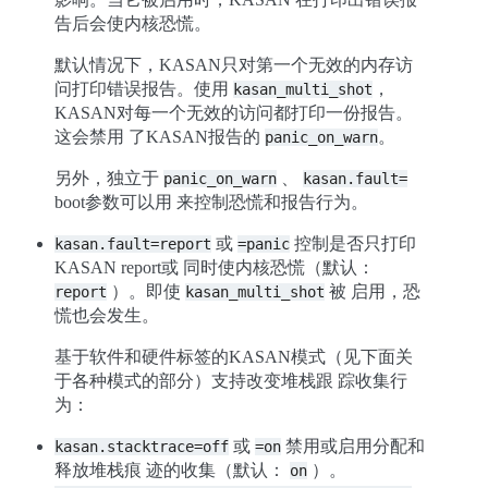
告后会使内核恐慌。
默认情况下，KASAN只对第一个无效的内存访
问打印错误报告。使用
，
kasan_multi_shot
KASAN对每一个无效的访问都打印一份报告。
这会禁用 了KASAN报告的
。
panic_on_warn
另外，独立于
、
panic_on_warn
kasan.fault=
boot参数可以用 来控制恐慌和报告行为。
或
控制是否只打印
kasan.fault=report
=panic
KASAN report或 同时使内核恐慌（默认：
）。即使
被 启用，恐
report
kasan_multi_shot
慌也会发生。
基于软件和硬件标签的KASAN模式（见下面关
于各种模式的部分）支持改变堆栈跟 踪收集行
为：
或
禁用或启用分配和
kasan.stacktrace=off
=on
释放堆栈痕 迹的收集（默认：
）。
on