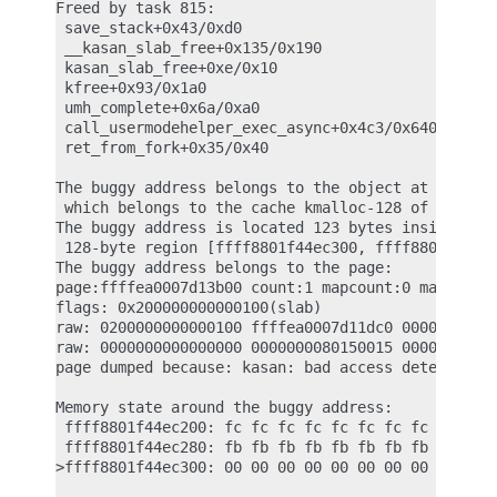
Freed by task 815:

 save_stack+0x43/0xd0

 __kasan_slab_free+0x135/0x190

 kasan_slab_free+0xe/0x10

 kfree+0x93/0x1a0

 umh_complete+0x6a/0xa0

 call_usermodehelper_exec_async+0x4c3/0x640

 ret_from_fork+0x35/0x40

The buggy address belongs to the object at ffff880
 which belongs to the cache kmalloc-128 of size 12
The buggy address is located 123 bytes inside of

 128-byte region [ffff8801f44ec300, ffff8801f44ec3
The buggy address belongs to the page:

page:ffffea0007d13b00 count:1 mapcount:0 mapping:f
flags: 0x200000000000100(slab)

raw: 0200000000000100 ffffea0007d11dc0 0000001a000
raw: 0000000000000000 0000000080150015 00000001fff
page dumped because: kasan: bad access detected

Memory state around the buggy address:

 ffff8801f44ec200: fc fc fc fc fc fc fc fc fb fb f
 ffff8801f44ec280: fb fb fb fb fb fb fb fb fc fc f
>ffff8801f44ec300: 00 00 00 00 00 00 00 00 00 00 0
                                                  