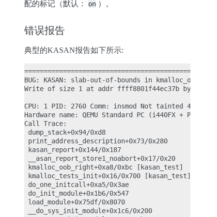
配的标记（默认：
）。
on
错误报告
典型的KASAN报告如下所示:
==================================================
BUG: KASAN: slab-out-of-bounds in kmalloc_oob_righ
Write of size 1 at addr ffff8801f44ec37b by task i
CPU: 1 PID: 2760 Comm: insmod Not tainted 4.19.0-r
Hardware name: QEMU Standard PC (i440FX + PIIX, 19
Call Trace:

 dump_stack+0x94/0xd8

 print_address_description+0x73/0x280

 kasan_report+0x144/0x187

 __asan_report_store1_noabort+0x17/0x20

 kmalloc_oob_right+0xa8/0xbc [kasan_test]

 kmalloc_tests_init+0x16/0x700 [kasan_test]

 do_one_initcall+0xa5/0x3ae

 do_init_module+0x1b6/0x547

 load_module+0x75df/0x8070

 __do_sys_init_module+0x1c6/0x200
