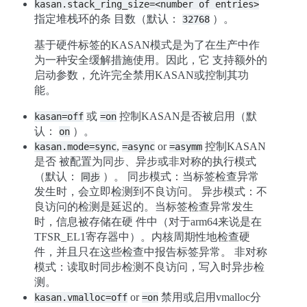
kasan.stack_ring_size=<number
of
entries>
指定堆栈环的条 目数（默认：
）。
32768
基于硬件标签的KASAN模式是为了在生产中作
为一种安全缓解措施使用。因此，它 支持额外的
启动参数，允许完全禁用KASAN或控制其功
能。
或
控制KASAN是否被启用（默
kasan=off
=on
认：
）。
on
,
or
控制KASAN
kasan.mode=sync
=async
=asymm
是否 被配置为同步、异步或非对称的执行模式
（默认：
）。 同步模式：当标签检查异常
同步
发生时，会立即检测到不良访问。 异步模式：不
良访问的检测是延迟的。当标签检查异常发生
时，信息被存储在硬 件中（对于arm64来说是在
TFSR_EL1寄存器中）。内核周期性地检查硬
件，并且只在这些检查中报告标签异常。 非对称
模式：读取时同步检测不良访问，写入时异步检
测。
or
禁用或启用vmalloc分
kasan.vmalloc=off
=on