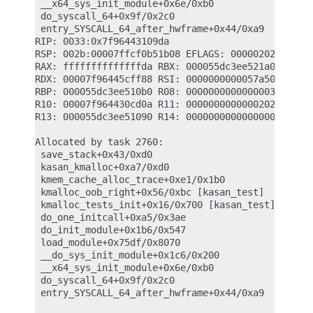
 __x64_sys_init_module+0x6e/0xb0

 do_syscall_64+0x9f/0x2c0

 entry_SYSCALL_64_after_hwframe+0x44/0xa9

RIP: 0033:0x7f96443109da

RSP: 002b:00007ffcf0b51b08 EFLAGS: 00000202 ORIG_R
RAX: ffffffffffffffda RBX: 000055dc3ee521a0 RCX: 0
RDX: 00007f96445cff88 RSI: 0000000000057a50 RDI: 0
RBP: 000055dc3ee510b0 R08: 0000000000000003 R09: 0
R10: 00007f964430cd0a R11: 0000000000000202 R12: 0
R13: 000055dc3ee51090 R14: 0000000000000000 R15: 0
Allocated by task 2760:

 save_stack+0x43/0xd0

 kasan_kmalloc+0xa7/0xd0

 kmem_cache_alloc_trace+0xe1/0x1b0

 kmalloc_oob_right+0x56/0xbc [kasan_test]

 kmalloc_tests_init+0x16/0x700 [kasan_test]

 do_one_initcall+0xa5/0x3ae

 do_init_module+0x1b6/0x547

 load_module+0x75df/0x8070

 __do_sys_init_module+0x1c6/0x200

 __x64_sys_init_module+0x6e/0xb0

 do_syscall_64+0x9f/0x2c0

 entry_SYSCALL_64_after_hwframe+0x44/0xa9
