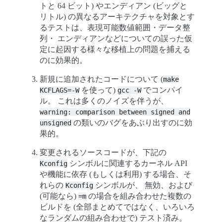
トと 64 ビット) やエンディアン (ビッグと
リトル) の異なるアーキテクチャを対象とす
るテストは、表現可能数値範囲・データ整
列・ エンディアンなどについての誤った仮
定に起因する様々な移植上の問題を捕える
のに効果的。
新規に追加されたコードについて (
make
を使って)
でコンパイ
KCFLAGS=-W
gcc
-W
ル。 これは多くのノイズを伴うが、
warning:
comparison
between
signed
and
の類いのバグをあぶり出すのに効
unsigned
果的。
変更されるソースコードが、下記の
シンボルに関連するカーネル API
Kconfig
や機能に依存 (もしくは利用) する場合、そ
れらの
シンボルが、 無効、および
Kconfig
(可能なら)
の場合を組み合わせた複数の
=m
ビルドを (全部まとめてではなく、いろいろ
なランダムの組み合わせで) テスト済み。