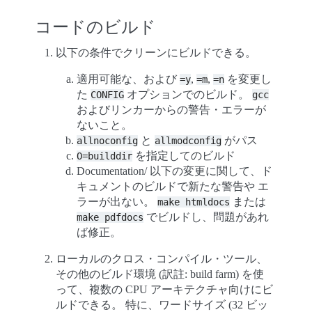
コードのビルド
以下の条件でクリーンにビルドできる。
適用可能な、および
,
,
を変更し
=y
=m
=n
た
オプションでのビルド。
CONFIG
gcc
およびリンカーからの警告・エラーが
ないこと。
と
がパス
allnoconfig
allmodconfig
を指定してのビルド
O=builddir
Documentation/ 以下の変更に関して、ド
キュメントのビルドで新たな警告や エ
ラーが出ない。
または
make
htmldocs
でビルドし、問題があれ
make
pdfdocs
ば修正。
ローカルのクロス・コンパイル・ツール、
その他のビルド環境 (訳註: build farm) を使
って、複数の CPU アーキテクチャ向けにビ
ルドできる。 特に、ワードサイズ (32 ビッ