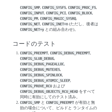
,
,
,
CONFIG_SMP
CONFIG_SYSFS
CONFIG_PROC_FS
,
,
,
CONFIG_INPUT
CONFIG_PCI
CONFIG_BLOCK
,
,
CONFIG_PM
CONFIG_MAGIC_SYSRQ
,
(ただし、後者は
CONFIG_NET
CONFIG_INET=n
との組み合わせ)。
CONFIG_NET=y
コードのテスト
,
,
CONFIG_PREEMPT
CONFIG_DEBUG_PREEMPT
,
CONFIG_SLUB_DEBUG
,
CONFIG_DEBUG_PAGEALLOC
,
CONFIG_DEBUG_MUTEXES
,
CONFIG_DEBUG_SPINLOCK
,
CONFIG_DEBUG_ATOMIC_SLEEP
および
CONFIG_PROVE_RCU
をすべて
CONFIG_DEBUG_OBJECTS_RCU_HEAD
同時に有効にしてのテスト済み。
と
が有効と無
CONFIG_SMP
CONFIG_PREEMPT
効の場合について、ビルドと ランタイムの