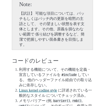
Note
【訳註】 可能な項目については、パッ
チもしくはパッチ内の更新を暗黙の主
語として、 その望ましい状態を表す文
体とします。その他、原義を損なわな
い範囲で 係り結びを調整するなど、簡
潔で把握しやすい箇条書きを目指しま
す。
コードのレビュー
利用する機能について、その機能を定義・
宣言しているファイルを
してい
#include
る。 他のヘッダーファイル経由での取り込
みに依存しない。
Linux kernel coding style
に詳述されている一
般的なスタイル についてチェック済み。
メモリバリアー (例,
,
,
barrier()
rmb()
) について、 そのすべてに、作用と目