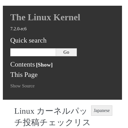
The Linux Kernel
7.2.0-rc6
Quick search
Contents
This Page
Show Source
Linux カーネルパッ
Japanese
チ投稿チェックリス