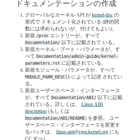
ドキュメンテーションの作成
グローバルなカーネル API が
kernel-doc
の
形式で ドキュメント化されている (静的関
数には求められないが、付けてもよい)。
新規
エントリーが、すべて
/proc
以下に記載されて いる。
Documentation/
新規カーネル・ブート・パラメータが、す
べて
Documentation/admin-guide/kernel-
に記載されている。
parameters.rst
新規モジュール・パラメータが、すべて
によって記述 されてい
MODULE_PARM_DESC()
る。
新規ユーザースペース・インターフェース
が、すべて
以下に記載
Documentation/ABI/
されている。詳しくは、
Linux ABI
description
(もしくは
) を参照。 ユー
Documentation/ABI/README
ザースペース・インターフェースを変更す
るパッチは、
linux-api
@
vger
.
kernel
.
org
にも
CC すべし。