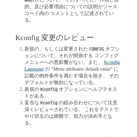
wmb()
的、及び必要理由についての説明がソース
コード内の コメントとして記述されてい
る。
Kconfig 変更のレビュー
新規の、もしくは変更された
オプシ
CONFIG
ョンについて、それが関係する コンフィグ
メニューへの悪影響がない。また、
Kconfig
Language
の “Menu attributes: default value” に
記載の例外条件を満たす場合を除き、 その
デフォルトが無効になっている。
新規の
オプションにヘルプテキス
Kconfig
トがある。
妥当な
の組み合わせについて注意
Kconfig
深くレビューされている。 これをテストで
やり切るのは困難で、知力が決め手とな
る。