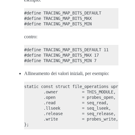
#define TRACING_MAP_BITS_DEFAULT       11

#define TRACING_MAP_BITS_MAX           17

contro:
#define TRACING_MAP_BITS_DEFAULT 11

#define TRACING_MAP_BITS_MAX 17

Allineamento dei valori iniziali, per esempio:
static const struct file_operations uprobe_eve
        .owner          = THIS_MODULE,

        .open           = probes_open,

        .read           = seq_read,

        .llseek         = seq_lseek,

        .release        = seq_release,

        .write          = probes_write,
