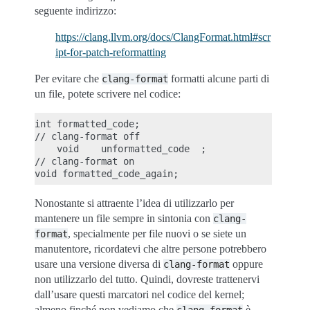
seguente indirizzo:
https://clang.llvm.org/docs/ClangFormat.html#scr
ipt-for-patch-reformatting
Per evitare che
formatti alcune parti di
clang-format
un file, potete scrivere nel codice:
int formatted_code;

// clang-format off

    void    unformatted_code  ;

// clang-format on

Nonostante si attraente l’idea di utilizzarlo per
mantenere un file sempre in sintonia con
clang-
, specialmente per file nuovi o se siete un
format
manutentore, ricordatevi che altre persone potrebbero
usare una versione diversa di
oppure
clang-format
non utilizzarlo del tutto. Quindi, dovreste trattenervi
dall’usare questi marcatori nel codice del kernel;
almeno finché non vediamo che
è